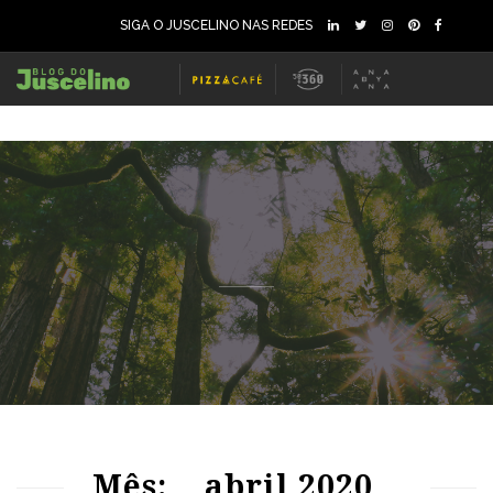
SIGA O JUSCELINO NAS REDES
76
1314
0
74
1228
0
Mês:
abril 2020