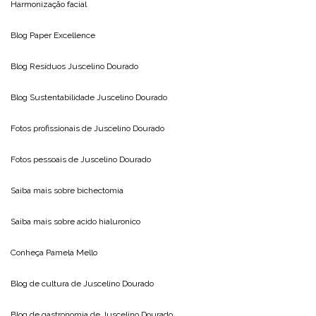
Harmonização facial
Blog
Paper Excellence
Blog Resíduos
Juscelino Dourado
Blog Sustentabilidade
Juscelino Dourado
Fotos profissionais de
Juscelino Dourado
Fotos pessoais de
Juscelino Dourado
Saiba mais sobre
bichectomia
Saiba mais sobre
acido hialuronico
Conheça
Pamela Mello
Blog de cultura de
Juscelino Dourado
Blog de gastronomia de
Juscelino Dourado