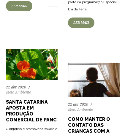
parte da programação Especial
LER MAIS
Dia da Terra.
73
1123
0
LER MAIS
71
1175
0
22 abr 2020
Meio Ambiente
SANTA CATARINA
22 abr 2020
APOSTA EM
Meio Ambiente
PRODUÇÃO
COMO MANTER O
COMERCIAL DE PANC
CONTATO DAS
O objetivo é promover a saúde e
CRIANÇAS COM A