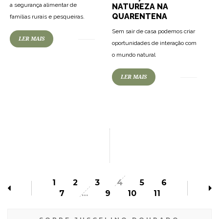
a segurança alimentar de
NATUREZA NA
QUARENTENA
famílias rurais e pesqueiras.
Sem sair de casa podemos criar
LER MAIS
oportunidades de interação com
o mundo natural
LER MAIS
1
2
3
4
5
6
7
…
9
10
11