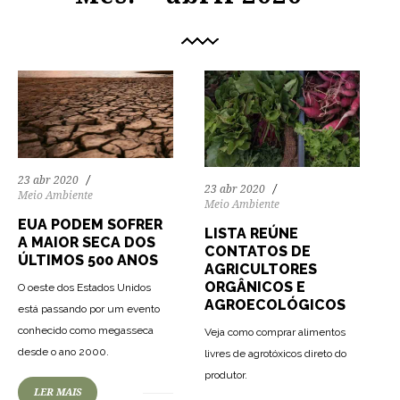
23 abr 2020
23 abr 2020
Meio Ambiente
Meio Ambiente
EUA PODEM SOFRER
LISTA REÚNE
A MAIOR SECA DOS
CONTATOS DE
ÚLTIMOS 500 ANOS
AGRICULTORES
ORGÂNICOS E
O oeste dos Estados Unidos
AGROECOLÓGICOS
está passando por um evento
conhecido como megasseca
Veja como comprar alimentos
72
1613
0
desde o ano 2000.
livres de agrotóxicos direto do
70
1260
0
produtor.
LER MAIS