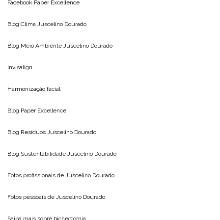
Facebook Paper Excellence
Blog Clima
Juscelino Dourado
Blog Meio Ambiente
Juscelino Dourado
Invisalign
Harmonização facial
Blog
Paper Excellence
Blog Resíduos
Juscelino Dourado
Blog Sustentabilidade
Juscelino Dourado
Fotos profissionais de
Juscelino Dourado
Fotos pessoais de
Juscelino Dourado
Saiba mais sobre
bichectomia