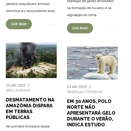
liberação de gases envolvidos
plástico prejudicam animais
68
1037
0
na formação de nuvens e na
marinhos e o ecossistema local
83
2897
0
regulação do clima
LER MAIS
LER MAIS
23 abr 2020
23 abr 2020
Meio Ambiente
Mudanças Climáticas
DESMATAMENTO NA
EM 30 ANOS, POLO
AMAZÔNIA DISPARA
NORTE NÃO
EM TERRAS
APRESENTARÁ GELO
PÚBLICAS
DURANTE O VERÃO,
INDICA ESTUDO
No primeiro trimestre deste