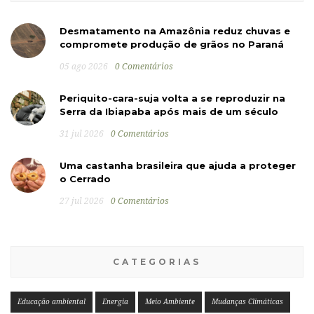
Desmatamento na Amazônia reduz chuvas e
compromete produção de grãos no Paraná
05 ago 2026
0 Comentários
Periquito-cara-suja volta a se reproduzir na
Serra da Ibiapaba após mais de um século
31 jul 2026
0 Comentários
Uma castanha brasileira que ajuda a proteger
o Cerrado
27 jul 2026
0 Comentários
CATEGORIAS
Educação ambiental
Energia
Meio Ambiente
Mudanças Climáticas