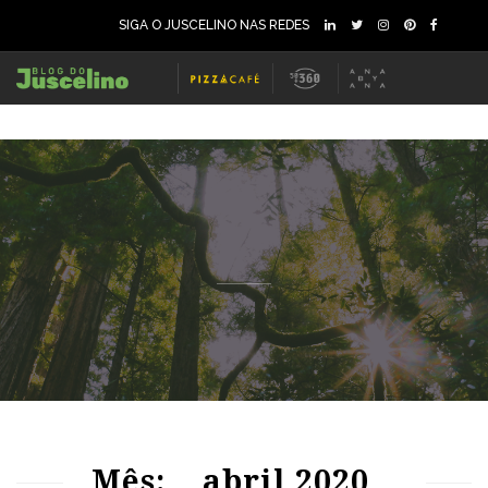
SIGA O JUSCELINO NAS REDES
74
1278
0
72
1280
0
Mês:
abril 2020