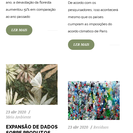
ano, a devastação da floresta
De acordo com os
aumentou 51% em comparação
pesquisadores, isso acontecerá
ao ano passado
mesmo que os países
cumpram as imposições do
75
1070
0
LER MAIS
acordo climático de Paris
LER MAIS
69
1241
0
23 abr 2020
Meio Ambiente
EXPANSÃO DE DADOS
23 abr 2020
Resíduos
SOBRE PRODUTOS