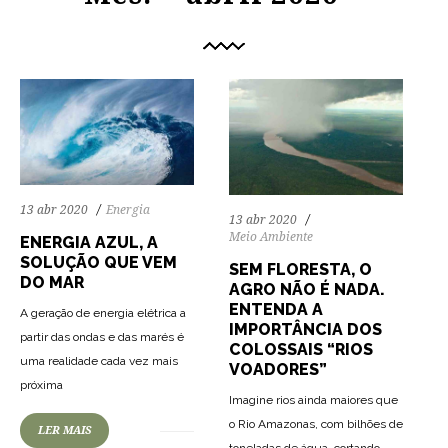
13 abr 2020
Energia
13 abr 2020
Meio Ambiente
ENERGIA AZUL, A
SOLUÇÃO QUE VEM
SEM FLORESTA, O
DO MAR
AGRO NÃO É NADA.
ENTENDA A
A geração de energia elétrica a
IMPORTÂNCIA DOS
partir das ondas e das marés é
COLOSSAIS “RIOS
uma realidade cada vez mais
VOADORES”
73
1656
0
próxima
Imagine rios ainda maiores que
o Rio Amazonas, com bilhões de
LER MAIS
toneladas de água, cortando