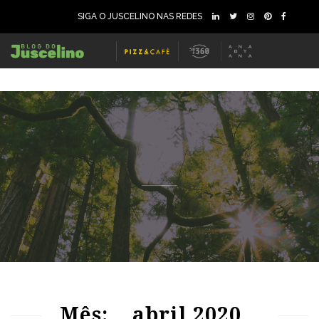
SIGA O JUSCELINO NAS REDES
75
1417
0
71
1138
0
Mês:
abril 2020