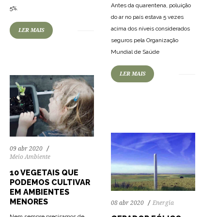
Antes da quarentena, poluição
5%.
72
1777
0
do ar no país estava 5 vezes
acima dos níveis considerados
LER MAIS
seguros pela Organização
Mundial de Saúde
LER MAIS
72
1516
0
09 abr 2020
Meio Ambiente
10 VEGETAIS QUE
PODEMOS CULTIVAR
EM AMBIENTES
MENORES
08 abr 2020
Energia
Nem sempre precisamos de