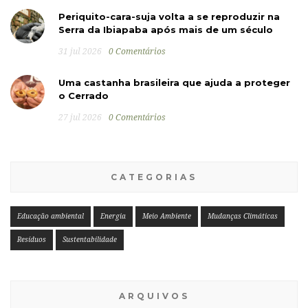
Periquito-cara-suja volta a se reproduzir na
Serra da Ibiapaba após mais de um século
31 jul 2026
0 Comentários
Uma castanha brasileira que ajuda a proteger
o Cerrado
27 jul 2026
0 Comentários
CATEGORIAS
Educação ambiental
Energia
Meio Ambiente
Mudanças Climáticas
Resíduos
Sustentabilidade
ARQUIVOS