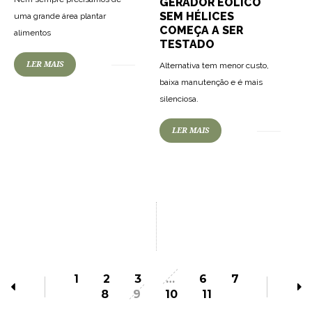
GERADOR EÓLICO
SEM HÉLICES
uma grande área plantar
COMEÇA A SER
alimentos
TESTADO
LER MAIS
Alternativa tem menor custo,
baixa manutenção e é mais
silenciosa.
LER MAIS
1
2
3
…
6
7
8
9
10
11