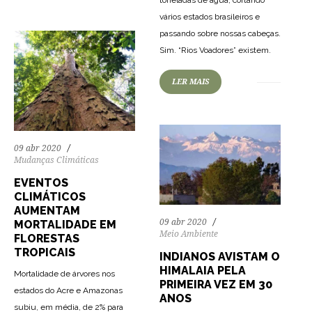
vários estados brasileiros e
passando sobre nossas cabeças.
77
1419
0
Sim. “Rios Voadores” existem.
LER MAIS
09 abr 2020
Mudanças Climáticas
EVENTOS
CLIMÁTICOS
AUMENTAM
09 abr 2020
MORTALIDADE EM
Meio Ambiente
FLORESTAS
TROPICAIS
INDIANOS AVISTAM O
HIMALAIA PELA
Mortalidade de árvores nos
PRIMEIRA VEZ EM 30
estados do Acre e Amazonas
ANOS
subiu, em média, de 2% para