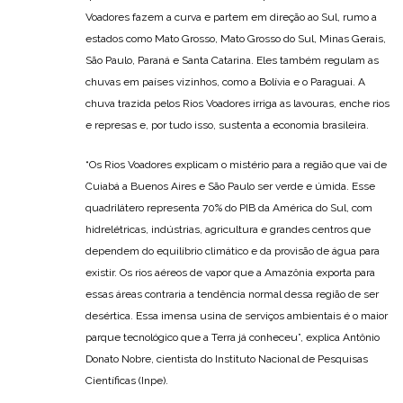
Voadores fazem a curva e partem em direção ao Sul, rumo a
estados como Mato Grosso, Mato Grosso do Sul, Minas Gerais,
São Paulo, Paraná e Santa Catarina. Eles também regulam as
chuvas em países vizinhos, como a Bolívia e o Paraguai. A
chuva trazida pelos Rios Voadores irriga as lavouras, enche rios
e represas e, por tudo isso, sustenta a economia brasileira.
“Os Rios Voadores explicam o mistério para a região que vai de
Cuiabá a Buenos Aires e São Paulo ser verde e úmida. Esse
quadrilátero representa 70% do PIB da América do Sul, com
hidrelétricas, indústrias, agricultura e grandes centros que
dependem do equilíbrio climático e da provisão de água para
existir. Os rios aéreos de vapor que a Amazônia exporta para
essas áreas contraria a tendência normal dessa região de ser
desértica. Essa imensa usina de serviços ambientais é o maior
parque tecnológico que a Terra já conheceu”, explica Antônio
Donato Nobre, cientista do Instituto Nacional de Pesquisas
Científicas (Inpe).