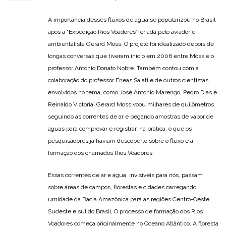
A importância desses fluxos de água se popularizou no Brasil
após a “Expedição Rios Voadores”, criada pelo aviador e
ambientalista Gerard Moss. O projeto foi idealizado depois de
longas conversas que tiveram início em 2006 entre Moss e o
professor Antonio Donato Nobre. Também contou com a
colaboração do professor Eneas Salati e de outros cientistas
envolvidos no tema, como José Antonio Marengo, Pedro Dias e
Reinaldo Victoria. Gerard Moss voou milhares de quilômetros
seguindo as correntes de ar e pegando amostras de vapor de
águas para comprovar e registrar, na prática, o que os
pesquisadores já haviam descoberto sobre o fluxo e a
formação dos chamados Rios Voadores.
Essas correntes de ar e água, invisíveis para nós, passam
sobre áreas de campos, florestas e cidades carregando
umidade da Bacia Amazônica para as regiões Centro-Oeste,
Sudeste e sul do Brasil. O processo de formação dos Rios
Voadores começa originalmente no Oceano Atlântico. A floresta