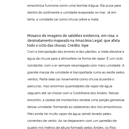
amazônica funciona como uma bomba d’água. Ela puxa para
dentro do continente a umidade evaporada no mar. Já em
terra, a umidade cai como chuva sobre a mata.
Mosaico de imagens de satélites evidencia, em rosa, o
desmatamento mapeado na Amazônia Legal, que afeta
todo o ciclo das chuvas. Crédito: Inpe
Com a transpiração das árvores e das plantas, a mata devolve a
água da chuva para a atmosfera na forma de vapor. É um ciclo
constante, com o ar sempre recarregado com mais umidade. A
grande massa de umidade é transportada rumo ao oeste pelos
ventos. Parte dela cai novamente como chuva durante o
percurso, mas enormes quantidades de vapor de água
seguem até se chocar com a Cordilheira dos Andes. Nesse
encontro, a cadeia de montanhas recebe uma porção generosa
dessa umidade, formando as cabeceiras dos rios amazônicos.
Mas ainda há muito vapor de água sendo levado pelas
correntes de vento. Ao se depararem com um paredão de
quatro mil metros de altura formado pelos Andes, os Rios