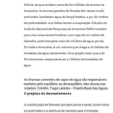
Estima-se que existam cerca de 600 bilhões de árvores na
Amazônia. As árvores grandes da floresta têm raízes muito
profundas, bombeiam água do lençol freático, a 50, 60 metros
de profundidade, e as folhas fazem a evaporação. Estudos do
Instituto Nacional de Pesquisas da Amazônia (INPA) mostram
que uma única árvore frondosa, com copa de 20 metros de
diâmetro, pode transpirar mais de mil litros de água por dia.
Em toda a Amazônia, é um volume que chega a 20 bilhões de
toneladas de água diariamente. Uma porção maior que a do
Rio Amazonas, responsável por 17 bilhões de toneladas de
água.
As imensas correntes de vapor de água são responsáveis
também pelo equilíbrio, ou desequilíbrio, das chuvas nas
cidades. Crédito: Tiago Latesta – Projeto Brasil das Águas.
O prejuízo do desmatamento
A substituição de florestas por agricultura e pasto, assim como
as queimadas e a abertura de clareiras para mineração,