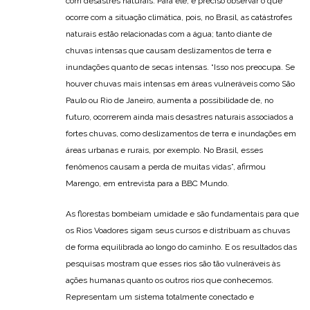
com desastres naturais. Para ele, é preciso observar o que
ocorre com a situação climática, pois, no Brasil, as catástrofes
naturais estão relacionadas com a água; tanto diante de
chuvas intensas que causam deslizamentos de terra e
inundações quanto de secas intensas. “Isso nos preocupa. Se
houver chuvas mais intensas em áreas vulneráveis como São
Paulo ou Rio de Janeiro, aumenta a possibilidade de, no
futuro, ocorrerem ainda mais desastres naturais associados a
fortes chuvas, como deslizamentos de terra e inundações em
áreas urbanas e rurais, por exemplo. No Brasil, esses
fenômenos causam a perda de muitas vidas”, afirmou
Marengo, em entrevista para a BBC Mundo.
As florestas bombeiam umidade e são fundamentais para que
os Rios Voadores sigam seus cursos e distribuam as chuvas
de forma equilibrada ao longo do caminho. E os resultados das
pesquisas mostram que esses rios são tão vulneráveis às
ações humanas quanto os outros rios que conhecemos.
Representam um sistema totalmente conectado e