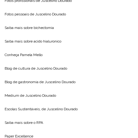
Fotos profissionais de
Juscelino Dourado
Fotos pessoais de
Juscelino Dourado
Saiba mais sobre
bichectomia
Saiba mais sobre
acido hialuronico
Conheça
Pamela Mello
Blog de cultura de
Juscelino Dourado
Blog de gastronomia de
Juscelino Dourado
Medium de
Juscelino Dourado
Escolas Sustentáveis, de
Juscelino Dourado
Saiba mais sobre o
RPA
Paper Excellence