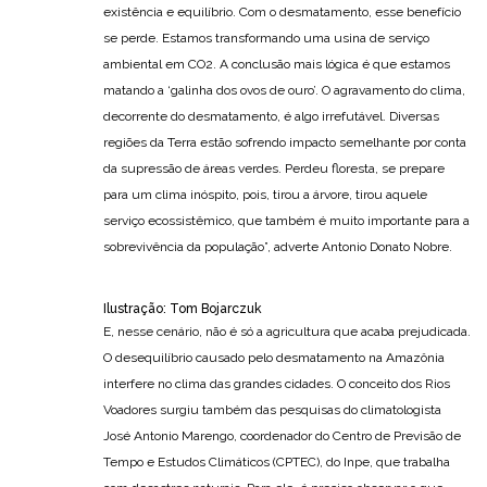
existência e equilíbrio. Com o desmatamento, esse benefício
se perde. Estamos transformando uma usina de serviço
ambiental em CO2. A conclusão mais lógica é que estamos
matando a ‘galinha dos ovos de ouro’. O agravamento do clima,
decorrente do desmatamento, é algo irrefutável. Diversas
regiões da Terra estão sofrendo impacto semelhante por conta
da supressão de áreas verdes. Perdeu floresta, se prepare
para um clima inóspito, pois, tirou a árvore, tirou aquele
serviço ecossistêmico, que também é muito importante para a
sobrevivência da população”, adverte Antonio Donato Nobre.
Ilustração: Tom Bojarczuk
E, nesse cenário, não é só a agricultura que acaba prejudicada.
O desequilíbrio causado pelo desmatamento na Amazônia
interfere no clima das grandes cidades. O conceito dos Rios
Voadores surgiu também das pesquisas do climatologista
José Antonio Marengo, coordenador do Centro de Previsão de
Tempo e Estudos Climáticos (CPTEC), do Inpe, que trabalha