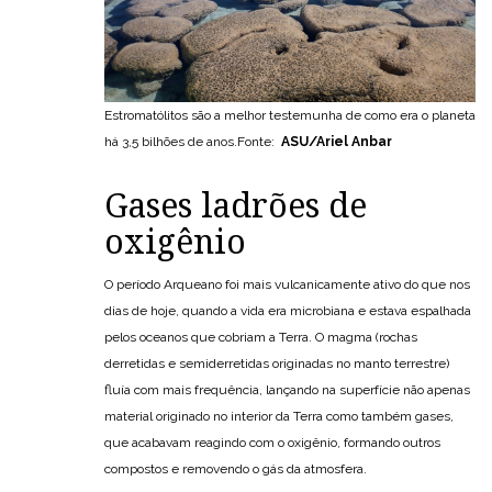
Estromatólitos são a melhor testemunha de como era o planeta
há 3,5 bilhões de anos.Fonte:
ASU/Ariel Anbar
Gases ladrões de
oxigênio
O período Arqueano foi mais vulcanicamente ativo do que nos
dias de hoje, quando a vida era microbiana e estava espalhada
pelos oceanos que cobriam a Terra. O magma (rochas
derretidas e semiderretidas originadas no manto terrestre)
fluía com mais frequência, lançando na superfície não apenas
material originado no interior da Terra como também gases,
que acabavam reagindo com o oxigênio, formando outros
compostos e removendo o gás da atmosfera.