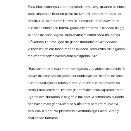
Essa ideia começou a ser explorada em 2019, quando os cinco
pesquisadores fizeram parte de um estudo preliminar que
concluiu que o manto terrestre (a camada imediatamente
abaixo da crosta) se tornou gradualmente mais oxidado há 3,5
bilhões de anos. Agora, eles analisam como essa mudança
influenciou a produção de gases liberados pela atividade
vulcânica (se ele fosse menos oxidado, produziria mais gases
facilmente combináveis com o oxigênio livre).
“Basicamente, o suprimento de gases vulcânicos oxidáveis foi
capaz de absorver oxigênio por centenas de milhões de anos
após a evolução da fotossíntese. À medida que o manto se
tornou mais oxidado, menos gases vulcânicos capazes de se
ligar foram liberados; o oxigênio inundou a atmosfera quando
não havia mais gás vulcânico suficiente para retirá-lo dela”,
explicou o cientista planetário e astrobiólogo David Catling,
coautor do trabalho.