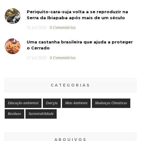
Periquito-cara-suja volta a se reproduzir na
Serra da Ibiapaba após mais de um século
31 jul 2026
0 Comentários
Uma castanha brasileira que ajuda a proteger
o Cerrado
27 jul 2026
0 Comentários
CATEGORIAS
Educação ambiental
Energia
Meio Ambiente
Mudanças Climáticas
Resíduos
Sustentabilidade
ARQUIVOS