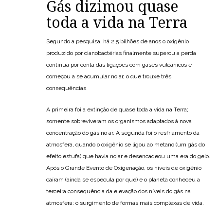
Gás dizimou quase
toda a vida na Terra
Segundo a pesquisa, há 2,5 bilhões de anos o oxigênio
produzido por cianobactérias finalmente superou a perda
contínua por conta das ligações com gases vulcânicos e
começou a se acumular no ar, o que trouxe três
consequências.
A primeira foi a extinção de quase toda a vida na Terra;
somente sobreviveram os organismos adaptados à nova
concentração do gás no ar. A segunda foi o resfriamento da
atmosfera, quando o oxigênio se ligou ao metano (um gás do
efeito estufa) que havia no ar e desencadeou uma era do gelo.
Após o Grande Evento de Oxigenação, os níveis de oxigênio
caíram (ainda se especula por que) e o planeta conheceu a
terceira consequência da elevação dos níveis do gás na
atmosfera: o surgimento de formas mais complexas de vida.