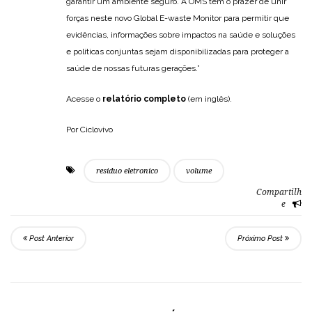
garantir um ambiente seguro. A OMS tem o prazer de unir
forças neste novo Global E-waste Monitor para permitir que
evidências, informações sobre impactos na saúde e soluções
e políticas conjuntas sejam disponibilizadas para proteger a
saúde de nossas futuras gerações.”
Acesse o
relatório completo
(em inglês).
Por Ciclovivo
residuo eletronico
volume
Compartilh
e
Post Anterior
Próximo Post