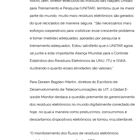
Nikhil Seth, diretor-executivo do Instituto das Nações Unidas
para Treinamento e Pesquisa (UNITAR), lembrou que na maior
parte do mundo, muito mais resíduos eletrônicos são gerados
do que reciclados de maneira segura. “São necessários mais
esforços cooperativos para visibilizar esse crescente problema
e tomar medidas adequadas, apoiadas por pesquisa e
treinamento adequados. Estou satisfeito que o UNITAR agora
se junte a esta importante Aliança Mundial para o Controle
Estatístico dos Resíduos Eletrônicos da UNU, ITU e ISWA,
ilustrando o quanto essas atividades são valiosas.”
Para Doreen Bogdan-Martin, diretora do Escritório de
Desenvolvimento de Telecomunicações da UIT, o Global E-
waste Monitor destaca a questão premente do gerenciamento
dos resíduos eletrônicos no mundo digitalmente conectado de
hoje, no qual a maneira como produzimos, consumimos e
descartamos dispositivos eletrônicos se tornou insustentável.
“O monitoramento dos fluxos de resíduos eletrônicos