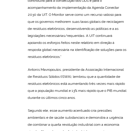
contribuirá para a consecução dos ODS e para o
acompanhamento da implementação da Agenda Conectar
2030 da UIT. O Monitor serve como um recurso valioso para
que os governos melhorem suas taxas globais de reciclagem
de resíduos eletrônicos, desenvolvendo as políticas e a as
legislações necessárias/requeridas. A UIT continuará
apoiando os esforços feitos neste relatório em direção à
resposta global necessária na identificação de soluções para os
resíduos eletrônicos.”
Antonis Mavropoulos, presidente da Associação Internacional
de Resíduos Sólidos (ISWA), lembrou que a quantidade de
resíduos eletrônicos está aumentando três vezes mais rápido
que a população mundial e 13% mais rápido que o PIB mundial
durante os últimos cinco anos.
Segundo ele, esse aumento acentuado cria pressões
ambientais e de saúde substanciais e demonstra a urgência
de combinar a quarta revolução industrial com a economia