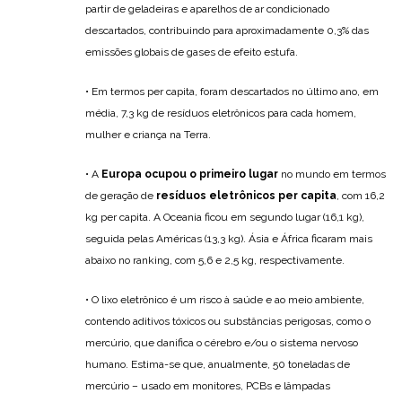
partir de geladeiras e aparelhos de ar condicionado
descartados, contribuindo para aproximadamente 0,3% das
emissões globais de gases de efeito estufa.
• Em termos per capita, foram descartados no último ano, em
média, 7,3 kg de resíduos eletrônicos para cada homem,
mulher e criança na Terra.
• A
Europa ocupou o primeiro lugar
no mundo em termos
de geração de
resíduos eletrônicos per capita
, com 16,2
kg per capita. A Oceania ficou em segundo lugar (16,1 kg),
seguida pelas Américas (13,3 kg). Ásia e África ficaram mais
abaixo no ranking, com 5,6 e 2,5 kg, respectivamente.
• O lixo eletrônico é um risco à saúde e ao meio ambiente,
contendo aditivos tóxicos ou substâncias perigosas, como o
mercúrio, que danifica o cérebro e/ou o sistema nervoso
humano. Estima-se que, anualmente, 50 toneladas de
mercúrio – usado em monitores, PCBs e lâmpadas