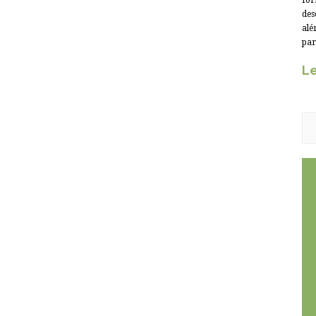
for
des
alé
par
Le