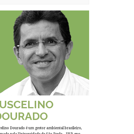
JUSCELINO
DOURADO
celino Dourado é um gestor ambiental brasileiro,