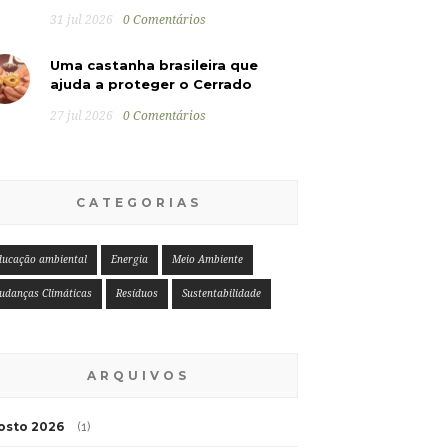
31 jul 2026
0 Comentários
Uma castanha brasileira que
ajuda a proteger o Cerrado
27 jul 2026
0 Comentários
CATEGORIAS
ducação ambiental
Energia
Meio Ambiente
udanças Climáticas
Resíduos
Sustentabilidade
ARQUIVOS
osto 2026
(1)