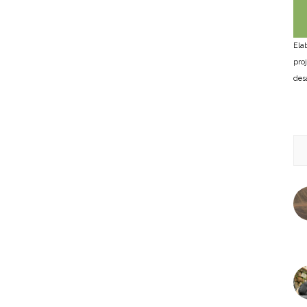
Ela
pro
des