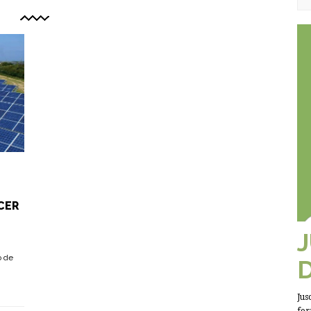
CER
o de
Jus