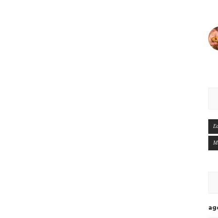
E
M
ag