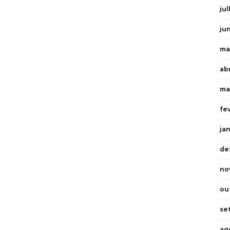
ju
ju
ma
ab
ma
fe
ja
de
no
ou
se
ag