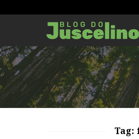
64
1398
0
Tag: 