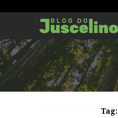
65
1018
0
Tag