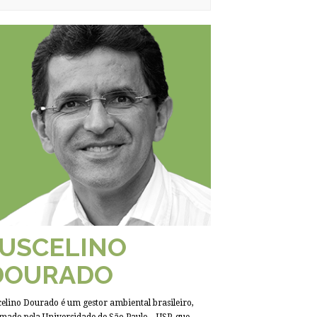
JUSCELINO
DOURADO
celino Dourado é um gestor ambiental brasileiro,