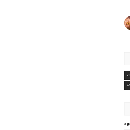
E
M
ag