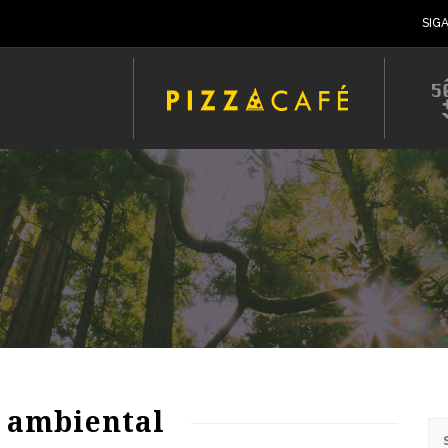
SIG
72
1185
0
: ambiental