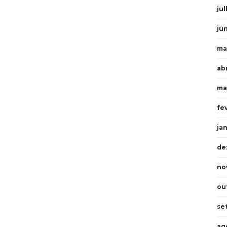
ju
ju
ma
ab
ma
fe
ja
de
no
ou
se
ag