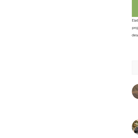
Ela
pro
des