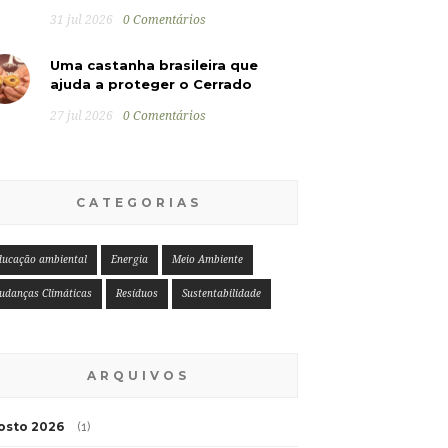
31 jul 2026
0 Comentários
Uma castanha brasileira que
ajuda a proteger o Cerrado
27 jul 2026
0 Comentários
CATEGORIAS
ducação ambiental
Energia
Meio Ambiente
udanças Climáticas
Resíduos
Sustentabilidade
ARQUIVOS
osto 2026
(1)