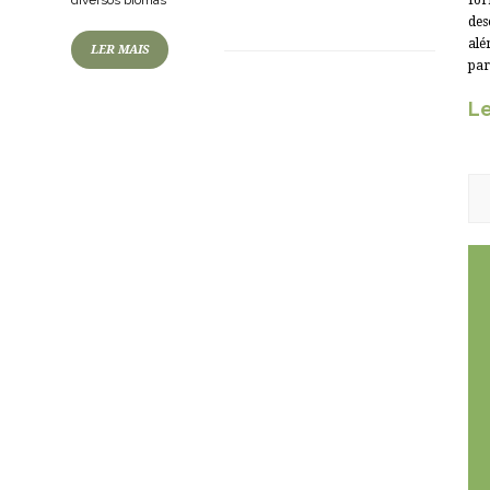
for
diversos biomas
des
alé
LER MAIS
par
Le