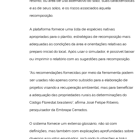
restrito, ou área de uso alternativo do solo), suas características
e as de seus solos, e os riscos associados àquela
recomposição.
A plataforma fornece uma lista de espécies nativas
apropriadas para o plantio, estratégias de recomposição mais
adequadas às condições da área e orientações relativas ao
preparo inicial do local. Após usar o simulador, é possível baixar
ou imprimir o relatório com as sugestões para recomposição.
“As recomendações fornecidas por meio da ferramenta podem
ser usadas não apenas como subsídio para a elaboração de
projetos visando a recuperação ambiental, mas para beneficiar
a adequação das propriedades rurais às determinações do
Código Florestal brasileiro”, afirma José Felipe Ribeiro,
pesquisador da Embrapa Cerrados.
O sistema fornece um extenso glossário, não só com
definições, mas também com explicações aprofundadas sobre
diversos assuntos envolvidos, incluindo ilustrações e links