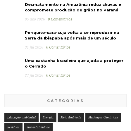
Desmatamento na Amazônia reduz chuvas e
compromete produção de grãos no Paraná
05 ago 2026
0 Comentários
Periquito-cara-suja volta a se reproduzir na
Serra da Ibiapaba após mais de um século
31 jul 2026
0 Comentários
Uma castanha brasileira que ajuda a proteger
o Cerrado
27 jul 2026
0 Comentários
CATEGORIAS
Educação ambiental
Energia
Meio Ambiente
Mudanças Climáticas
Resíduos
Sustentabilidade