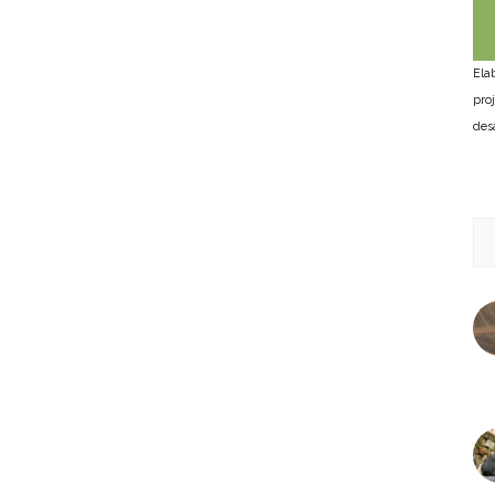
Ela
pro
des