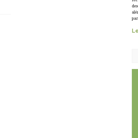
for
des
alé
par
Le