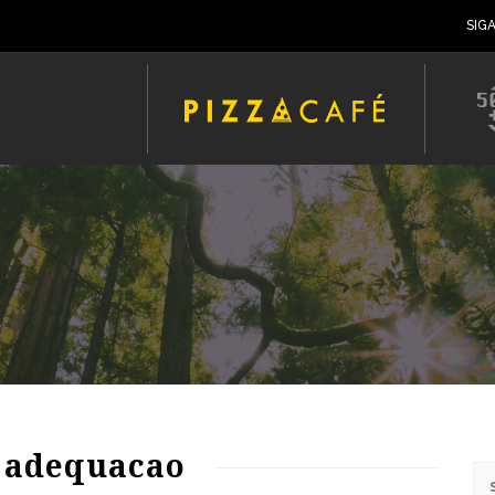
SIG
 adequacao