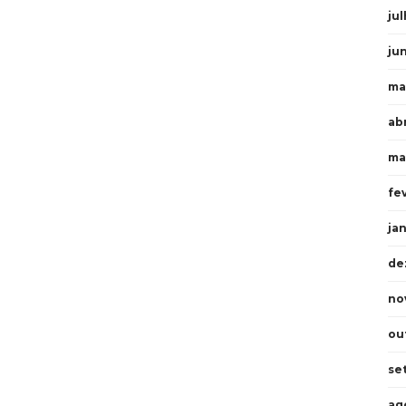
ju
ju
ma
ab
ma
fe
ja
de
no
ou
se
ag