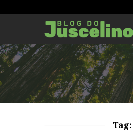
72
1185
0
Tag: