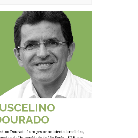
JUSCELINO
DOURADO
celino Dourado é um gestor ambiental brasileiro,