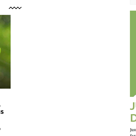
O
IS
m
Jus