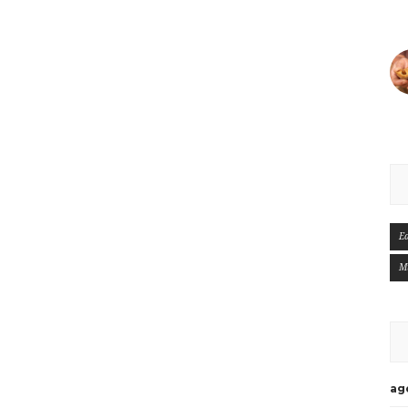
E
M
ag