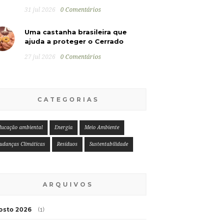
31 jul 2026
0 Comentários
Uma castanha brasileira que
ajuda a proteger o Cerrado
27 jul 2026
0 Comentários
CATEGORIAS
ducação ambiental
Energia
Meio Ambiente
udanças Climáticas
Resíduos
Sustentabilidade
ARQUIVOS
osto 2026
(1)