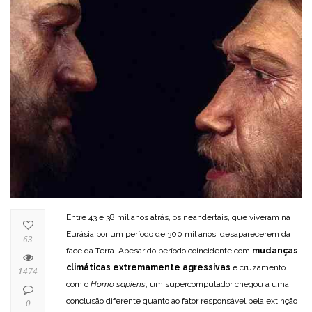
Entre 43 e 38 mil anos atrás, os neandertais, que viveram na
Eurásia por um período de 300 mil anos, desaparecerem da
63
face da Terra. Apesar do período coincidente com
mudanças
climáticas extremamente agressivas
e cruzamento
1474
com o
Homo sapiens
, um supercomputador chegou a uma
conclusão diferente quanto ao fator responsável pela extinção
0