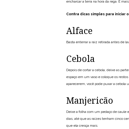
encharcar a terra na hora da rega. É mai
Confira dicas simples para iniciar o
Alface
Basta enterrar a raiz retirada antes de 
Cebola
Depois de cortar a cebola, deixe as par
espaço em um vaso e coloque os restos d
aparecerem, você pode puxar a cebola us
Manjericão
Deixe a folha com um pedaço de caule e
dias, até que as raízes tenham cinco ce
que ela cresça mais.