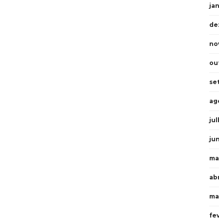
ja
de
no
ou
se
ag
ju
ju
ma
abr
ma
fe