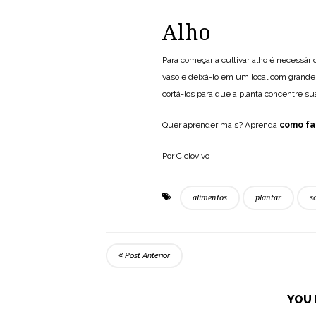
Alho
Para começar a cultivar alho é necessár
vaso e deixá-lo em um local com grande
cortá-los para que a planta concentre su
Quer aprender mais? Aprenda
como fa
Por Ciclovivo
alimentos
plantar
s
Post Anterior
YOU 