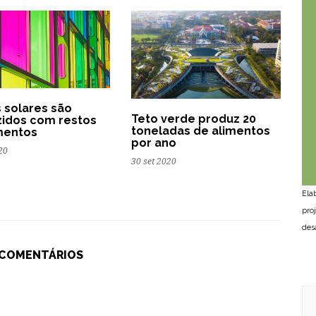
s solares são
Teto verde produz 20
idos com restos
toneladas de alimentos
mentos
por ano
20
30 set 2020
Ela
pro
des
 COMENTÁRIOS