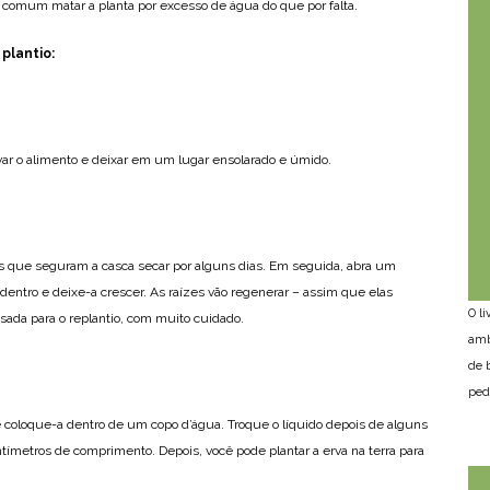
s comum matar a planta por excesso de água do que por falta.
 plantio:
lavar o alimento e deixar em um lugar ensolarado e úmido.
tes que seguram a casca secar por alguns dias. Em seguida, abra um
entro e deixe-a crescer. As raízes vão regenerar – assim que elas
O l
ada para o replantio, com muito cuidado.
amb
de 
ped
 coloque-a dentro de um copo d’água. Troque o líquido depois de alguns
ntímetros de comprimento. Depois, você pode plantar a erva na terra para