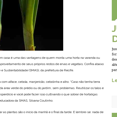
Jus
for
 em casa é uma das vantagens de quem monta uma horta na varanda ou
des
reaproveitamento de seus próprios restos de ervas e vegetais. Confira abaixo
alé
par
 e Sustentabilidade (SMAS), da prefeitura de Recife.
Le
ta com alface, cebola, manjericão, cebolinha e alho. “Caso não tenha terra
a área verde do prédio ou do jardim, sem problemas. Reutilizar os talos e
perdício e você pode fazer isso cultivando o que sobrar de hortaliças
e-educadora da SMAS, Silvana Coutinho.
r as plantas são o início da manhã e o final da tarde. E lembre-se: nada de