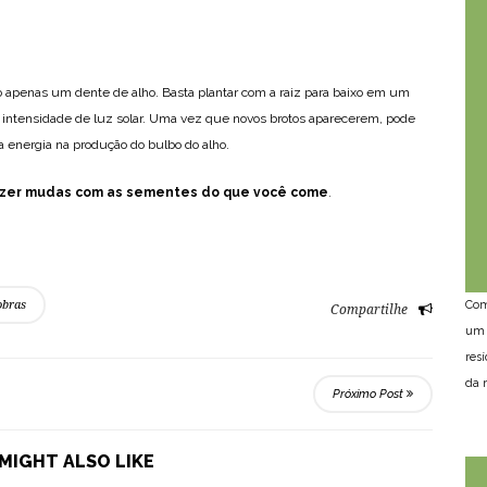
io apenas um dente de alho. Basta plantar com a raiz para baixo em um
 intensidade de luz solar. Uma vez que novos brotos aparecerem, pode
a energia na produção do bulbo do alho.
zer mudas com as sementes do que você come
.
Com
obras
Compartilhe
um 
res
da n
Próximo Post
MIGHT ALSO LIKE