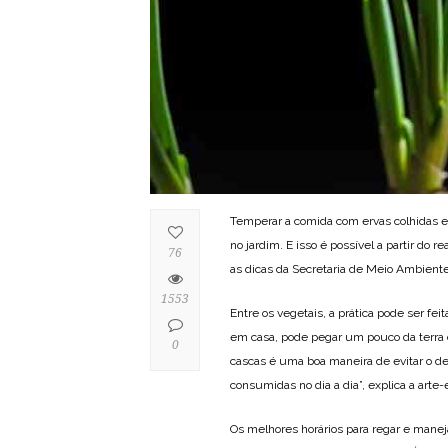
Temperar a comida com ervas colhidas
no jardim. E isso é possível a partir do 
76
as dicas da Secretaria de Meio Ambiente
1553
Entre os vegetais, a prática pode ser fei
em casa, pode pegar um pouco da terra d
0
cascas é uma boa maneira de evitar o des
consumidas no dia a dia”, explica a art
Os melhores horários para regar e maneja