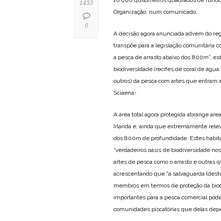
1433
Organização, num comunicado.
0
A decisão agora anunciada advém do re
transpõe para a legislação comunitária 
a pesca de arrasto abaixo dos 800m”, es
biodiversidade (recifes de coral de água
outros) da pesca com artes que entram 
Sciaena-
A área total agora protegida abrange ár
Irlanda e, ainda que extremamente rele
dos 800m de profundidade. Estes habit
“verdadeiros oásis de biodiversidade n
artes de pesca como o arrasto e outras 
acrescentando que “a salvaguarda (dest
membros em termos de proteção da biod
importantes para a pesca comercial pode
comunidades piscatórias que delas de