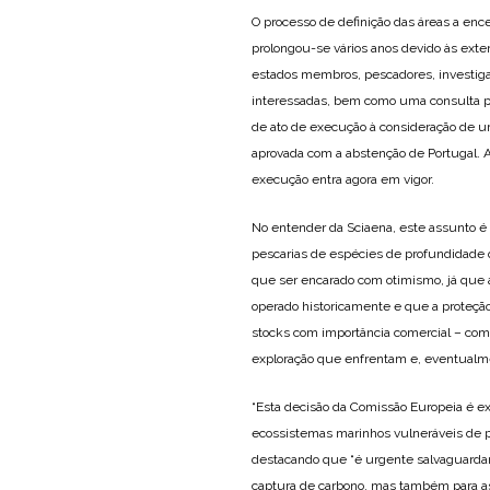
O processo de definição das áreas a enc
prolongou-se vários anos devido às ext
estados membros, pescadores, investiga
interessadas, bem como uma consulta pú
de ato de execução à consideração de u
aprovada com a abstenção de Portugal. A
execução entra agora em vigor.
No entender da Sciaena, este assunto é d
pescarias de espécies de profundidade 
que ser encarado com otimismo, já que a
operado historicamente e que a proteção
stocks com importância comercial – como
exploração que enfrentam e, eventualme
“Esta decisão da Comissão Europeia é ex
ecossistemas marinhos vulneráveis de p
destacando que “é urgente salvaguardar e
captura de carbono, mas também para as