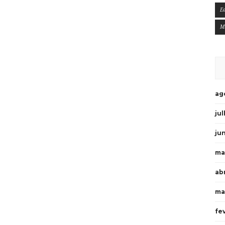
E
M
ag
ju
ju
ma
ab
ma
fe