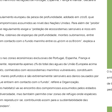
gulamento europeu da pesca de profundidade, adotado em 2016, que
compromissos assumidos ao nível das Nações Unidas. Para além de “proibir
te regulamento exige a “proteção de ecossistemas sensíveis e ricos em
 fria, colónias de esponjas de profundidade, montes submarinos, entre
em contacto com o fundo marinho entre os 400m e os 800m”, explica a
eas nas zonas económicas exclusivas de Portugal, Espanha, França e
vante, representa apenas 2% do total das águas da União Europeia acima
ats, conhecidos com ecossistemas marinhos vulneráveis, constituem
O l
os mares profundos e são extremamente sensíveis aos danos causados por
amb
que entram em contacto com o fundo”, refere a Organização,
de 
es habitats) vai ao encontro dos compromissos assumidos pelos estados
ped
iversidade, mas também permite criar zonas de refúgio onde espécies
m reproduzir-se, contribuindo assim para a sustentabilidade das
pendem”.