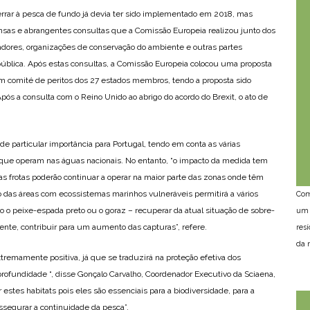
errar à pesca de fundo já devia ter sido implementado em 2018, mas
ensas e abrangentes consultas que a Comissão Europeia realizou junto dos
dores, organizações de conservação do ambiente e outras partes
blica. Após estas consultas, a Comissão Europeia colocou uma proposta
m comité de peritos dos 27 estados membros, tendo a proposta sido
pós a consulta com o Reino Unido ao abrigo do acordo do Brexit, o ato de
e particular importância para Portugal, tendo em conta as várias
que operam nas águas nacionais. No entanto, “o impacto da medida tem
s frotas poderão continuar a operar na maior parte das zonas onde têm
 das áreas com ecossistemas marinhos vulneráveis permitirá a vários
Com
 o peixe-espada preto ou o goraz – recuperar da atual situação de sobre-
um 
nte, contribuir para um aumento das capturas”, refere.
res
da n
tremamente positiva, já que se traduzirá na proteção efetiva dos
rofundidade “, disse Gonçalo Carvalho, Coordenador Executivo da Sciaena,
stes habitats pois eles são essenciais para a biodiversidade, para a
segurar a continuidade da pesca”.