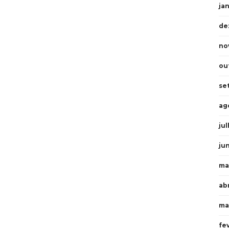
ja
de
no
ou
se
ag
ju
ju
ma
abr
ma
fe