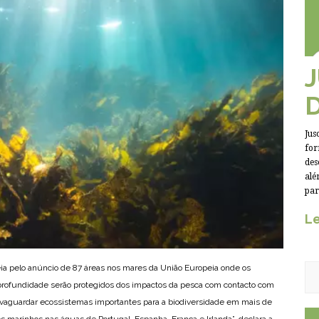
Jus
for
des
alé
par
Le
ia pelo anúncio de 87 áreas nos mares da União Europeia onde os
profundidade serão protegidos dos impactos da pesca com contacto com
alvaguardar ecossistemas importantes para a biodiversidade em mais de
marinhos nas águas de Portugal, Espanha, França e Irlanda”, declara a