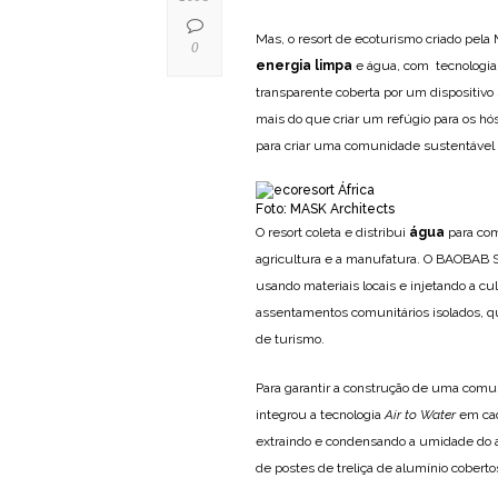
Mas, o resort de ecoturismo criado pel
0
energia limpa
e água, com tecnologia
transparente coberta por um dispositivo
mais do que criar um refúgio para os hós
para criar uma comunidade sustentável e
Foto: MASK Architects
O resort coleta e distribui
água
para com
agricultura e a manufatura. O BAOBAB S
usando materiais locais e injetando a cul
assentamentos comunitários isolados, 
de turismo.
Para garantir a construção de uma comu
integrou a tecnologia
Air to Water
em cad
extraindo e condensando a umidade do 
de postes de treliça de alumínio cobert