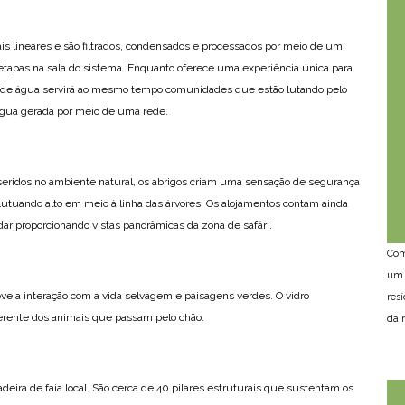
 lineares e são filtrados, condensados ​​e processados ​​por meio de um
s etapas na sala do sistema. Enquanto oferece uma experiência única para
a de água servirá ao mesmo tempo comunidades que estão lutando pelo
água gerada por meio de uma rede.
nseridos no ambiente natural, os abrigos criam uma sensação de segurança
lutuando alto em meio à linha das árvores. Os alojamentos contam ainda
ar proporcionando vistas panorâmicas da zona de safári.
Com
um 
ve a interação com a vida selvagem e paisagens verdes. O vidro
res
erente dos animais que passam pelo chão.
da n
eira de faia local. São cerca de 40 pilares estruturais que sustentam os