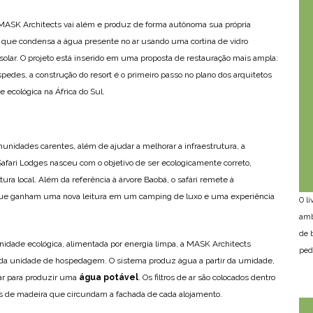
a MASK Architects vai além e produz de forma autônoma sua própria
 que condensa a água presente no ar usando uma cortina de vidro
 solar. O projeto está inserido em uma proposta de restauração mais ampla:
pedes, a construção do resort é o primeiro passo no plano dos arquitetos
 ecológica na África do Sul.
unidades carentes, além de ajudar a melhorar a infraestrutura, a
afari Lodges nasceu com o objetivo de ser ecologicamente correto,
tura local. Além da referência à árvore Baobá, o safári remete à
que ganham uma nova leitura em um camping de luxo e uma experiência
O l
amb
de 
nidade ecológica, alimentada por energia limpa, a MASK Architects
ped
a unidade de hospedagem. O sistema produz água a partir da umidade,
ar para produzir uma
água potável
. Os filtros de ar são colocados dentro
os de madeira que circundam a fachada de cada alojamento.