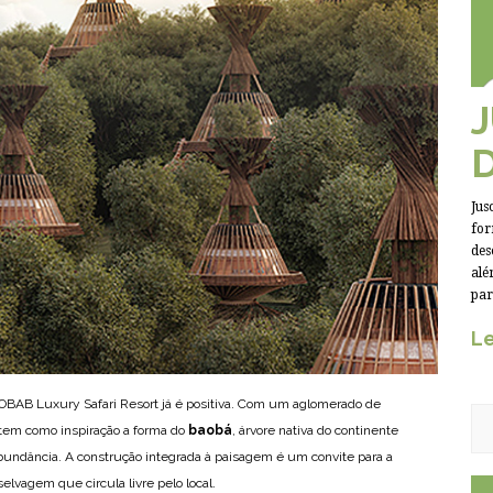
Jus
for
des
alé
par
Le
OBAB Luxury Safari Resort já é positiva. Com um aglomerado de
o tem como inspiração a forma do
baobá
, árvore nativa do continente
 abundância. A construção integrada à paisagem é um convite para a
lvagem que circula livre pelo local.