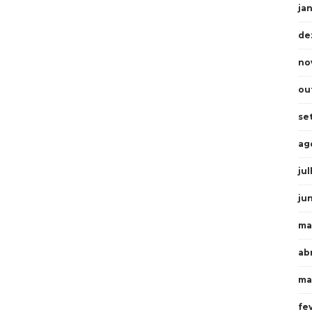
ja
de
no
ou
se
ag
ju
ju
ma
abr
ma
fe