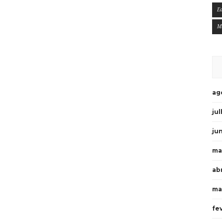
E
M
ag
ju
ju
ma
ab
ma
fe