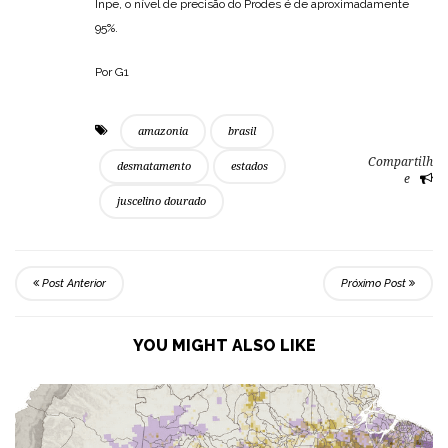
Inpe, o nível de precisão do Prodes é de aproximadamente
95%.
Por G1
amazonia
brasil
Compartilh
desmatamento
estados
e
juscelino dourado
Post Anterior
Próximo Post
YOU MIGHT ALSO LIKE