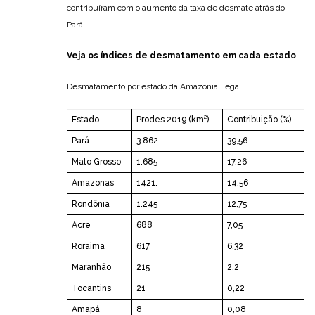
contribuíram com o aumento da taxa de desmate atrás do
Pará.
Veja os índices de desmatamento em cada estado
Desmatamento por estado da Amazônia Legal
Estado
Prodes 2019 (km²)
Contribuição (%)
Pará
3.862
39,56
Mato Grosso
1.685
17,26
Amazonas
1421.
14,56
Rondônia
1.245
12,75
Acre
688
7,05
Roraima
617
6,32
Maranhão
215
2,2
Tocantins
21
0,22
Amapá
8
0,08