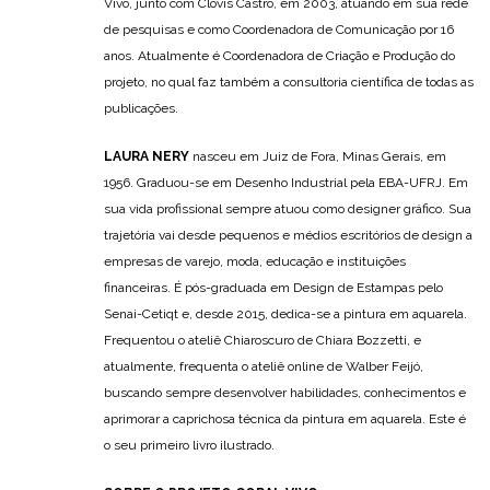
Vivo, junto com Clovis Castro, em 2003, atuando em sua rede
de pesquisas e como Coordenadora de Comunicação por 16
anos. Atualmente é Coordenadora de Criação e Produção do
projeto, no qual faz também a consultoria científica de todas as
publicações.
LAURA NERY
nasceu em Juiz de Fora, Minas Gerais, em
1956. Graduou-se em Desenho Industrial pela EBA-UFRJ. Em
sua vida profissional sempre atuou como designer gráfico. Sua
trajetória vai desde pequenos e médios escritórios de design a
empresas de varejo, moda, educação e instituições
financeiras. É pós-graduada em Design de Estampas pelo
Senai-Cetiqt e, desde 2015, dedica-se a pintura em aquarela.
Frequentou o ateliê Chiaroscuro de Chiara Bozzetti, e
atualmente, frequenta o ateliê online de Walber Feijó,
buscando sempre desenvolver habilidades, conhecimentos e
aprimorar a caprichosa técnica da pintura em aquarela. Este é
o seu primeiro livro ilustrado.