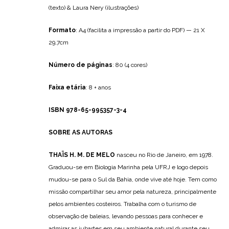
(texto) & Laura Nery (ilustrações)
Formato
: A4 (facilita a impressão a partir do PDF) — 21 X
29,7cm
Número de páginas
: 80 (4 cores)
Faixa etária
: 8 + anos
ISBN 978-65-995357-3-4
SOBRE AS AUTORAS
THAÏS H. M. DE MELO
nasceu no Rio de Janeiro, em 1978.
Graduou-se em Biologia Marinha pela UFRJ e logo depois
mudou-se para o Sul da Bahia, onde vive até hoje. Tem como
missão compartilhar seu amor pela natureza, principalmente
pelos ambientes costeiros. Trabalha com o turismo de
observação de baleias, levando pessoas para conhecer e
admirar as jubartes em seu ambiente natural durante seu