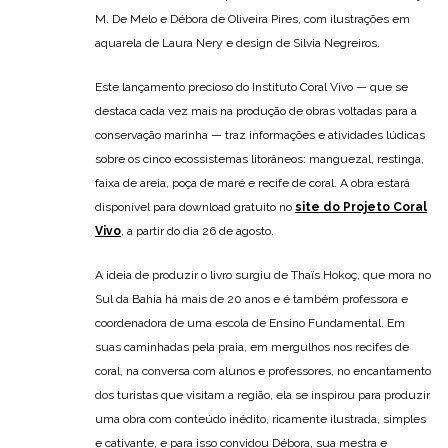
M. De Melo e Débora de Oliveira Pires, com ilustrações em
aquarela de Laura Nery e design de Silvia Negreiros.
Este lançamento precioso do Instituto Coral Vivo — que se
destaca cada vez mais na produção de obras voltadas para a
conservação marinha — traz informações e atividades lúdicas
sobre os cinco ecossistemas litorâneos: manguezal, restinga,
faixa de areia, poça de maré e recife de coral. A obra estará
disponível para download gratuito no
site do Projeto Coral
Vivo
, a partir do dia 26 de agosto.
A ideia de produzir o livro surgiu de Thaïs Hokoç, que mora no
Sul da Bahia há mais de 20 anos e é também professora e
coordenadora de uma escola de Ensino Fundamental. Em
suas caminhadas pela praia, em mergulhos nos recifes de
coral, na conversa com alunos e professores, no encantamento
dos turistas que visitam a região, ela se inspirou para produzir
uma obra com conteúdo inédito, ricamente ilustrada, simples
e cativante, e para isso convidou Débora, sua mestra e