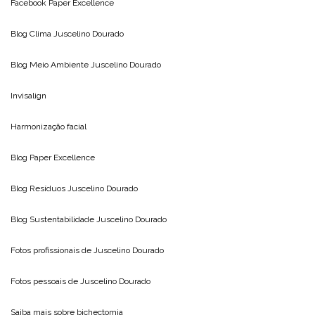
Facebook Paper Excellence
Blog Clima
Juscelino Dourado
Blog Meio Ambiente
Juscelino Dourado
Invisalign
Harmonização facial
Blog
Paper Excellence
Blog Resíduos
Juscelino Dourado
Blog Sustentabilidade
Juscelino Dourado
Fotos profissionais de
Juscelino Dourado
Fotos pessoais de
Juscelino Dourado
Saiba mais sobre
bichectomia