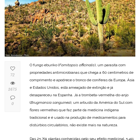
O fungo eburiko (
Fomitopsis officinalis
), um parasita com
propriedades antimicrobianas que chega a 60 centímetros de
72
comprimento e apodrece o tronco de coníferas da Europa, Ásia
e Estados Unidos, está ameaçado de extinção e já
1675
desapareceu na Espanha. Já a trombeta-vermelha-do-anjo
(
Brugmansia sanguinea
), um arbusto da América do Sul com
0
flores vermelhas que faz parte da medicina indígena
tradicional e é usado na produção de medicamentos para
distúrbios circulatórios, não existe mais na natureza.
Das 25.791 plantas conhecidas pelo seu efeito medicinal, 5.411