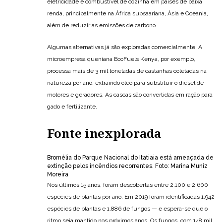
eletricidade e combustível de cozinha em países de baixa
renda, principalmente na África subsaariana, Ásia e Oceania,
além de reduzir as emissões de carbono.
Algumas alternativas já são exploradas comercialmente. A
microempresa queniana EcoFuels Kenya, por exemplo,
processa mais de 3 mil toneladas de castanhas coletadas na
natureza por ano, extraindo óleo para substituir o diesel de
motores e geradores. As cascas são convertidas em ração para
gado e fertilizante.
Fonte inexplorada
Bromélia do Parque Nacional do Itatiaia está ameaçada de
extinção pelos incêndios recorrentes. Foto: Marina Muniz
Moreira
Nos últimos 15 anos, foram descobertas entre 2.100 e 2.600
espécies de plantas por ano. Em 2019 foram identificadas 1.942
espécies de plantas e 1.886 de fungos — e espera-se que o
ritmo seja mantido nos próximos anos. Os fungos, com 148 mil