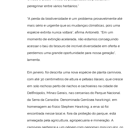
peregrinar entre vários herbários.”
“A perda da biodiversidade é um problema provavelmente até
mais sério e urgente que as mudanças climáticas, pois uma
espécie extinta nunca voltará”, afirma Antonelli. “Em um
momento de extinção acelerada, não estamos conseguindo
acessar o baú do tesouro de incrível diversidade em oferta e
perdemos uma grande oportunidade para nossa geração”,
lamenta.
Em janeiro, foi descrita uma nova espécie de planta carnívora,
com até 30 centímetros de altura e pétalas lilases, que cresce
em solo rochoso perto de riachos e cachoeiras na cidade de
Delfinópolis, Minas Gerais, nas cercanias do Parque Nacional
da Serra da Canastra. Denominada Genlisea hawkingii, em
homenagem ao físico Stephen Hawking, a erva só foi
encontrada nesse local e, fora da proteção do parque, está
ameaçada pela agricultura, agropecuária e mineração. A
carnívora pertence a um gênero com genomas minúsculos, os