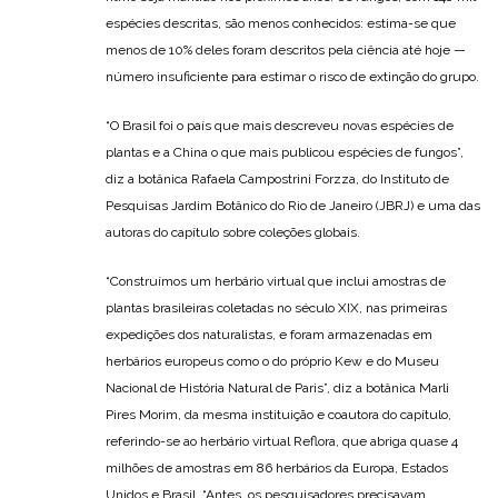
espécies descritas, são menos conhecidos: estima-se que
menos de 10% deles foram descritos pela ciência até hoje —
número insuficiente para estimar o risco de extinção do grupo.
“O Brasil foi o país que mais descreveu novas espécies de
plantas e a China o que mais publicou espécies de fungos”,
diz a botânica Rafaela Campostrini Forzza, do Instituto de
Pesquisas Jardim Botânico do Rio de Janeiro (JBRJ) e uma das
autoras do capítulo sobre coleções globais.
“Construímos um herbário virtual que inclui amostras de
plantas brasileiras coletadas no século XIX, nas primeiras
expedições dos naturalistas, e foram armazenadas em
herbários europeus como o do próprio Kew e do Museu
Nacional de História Natural de Paris”, diz a botânica Marli
Pires Morim, da mesma instituição e coautora do capítulo,
referindo-se ao herbário virtual Reflora, que abriga quase 4
milhões de amostras em 86 herbários da Europa, Estados
Unidos e Brasil. “Antes, os pesquisadores precisavam