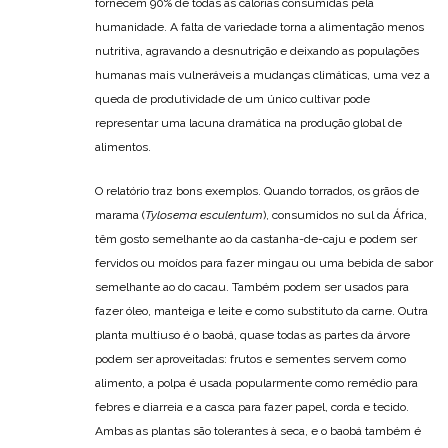
fornecem 90% de todas as calorias consumidas pela
humanidade. A falta de variedade torna a alimentação menos
nutritiva, agravando a desnutrição e deixando as populações
humanas mais vulneráveis a mudanças climáticas, uma vez a
queda de produtividade de um único cultivar pode
representar uma lacuna dramática na produção global de
alimentos.
O relatório traz bons exemplos. Quando torrados, os grãos de
marama (
Tylosema esculentum
), consumidos no sul da África,
têm gosto semelhante ao da castanha-de-caju e podem ser
fervidos ou moídos para fazer mingau ou uma bebida de sabor
semelhante ao do cacau. Também podem ser usados para
fazer óleo, manteiga e leite e como substituto da carne. Outra
planta multiuso é o baobá, quase todas as partes da árvore
podem ser aproveitadas: frutos e sementes servem como
alimento, a polpa é usada popularmente como remédio para
febres e diarreia e a casca para fazer papel, corda e tecido.
Ambas as plantas são tolerantes à seca, e o baobá também é