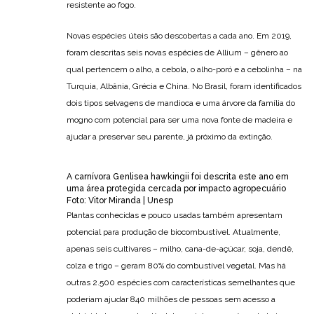
resistente ao fogo.
Novas espécies úteis são descobertas a cada ano. Em 2019,
foram descritas seis novas espécies de Allium – gênero ao
qual pertencem o alho, a cebola, o alho-poró e a cebolinha – na
Turquia, Albânia, Grécia e China. No Brasil, foram identificados
dois tipos selvagens de mandioca e uma árvore da família do
mogno com potencial para ser uma nova fonte de madeira e
ajudar a preservar seu parente, já próximo da extinção.
A carnívora Genlisea hawkingii foi descrita este ano em
uma área protegida cercada por impacto agropecuário
Foto: Vitor Miranda | Unesp
Plantas conhecidas e pouco usadas também apresentam
potencial para produção de biocombustível. Atualmente,
apenas seis cultivares – milho, cana-de-açúcar, soja, dendê,
colza e trigo – geram 80% do combustível vegetal. Mas há
outras 2.500 espécies com características semelhantes que
poderiam ajudar 840 milhões de pessoas sem acesso a