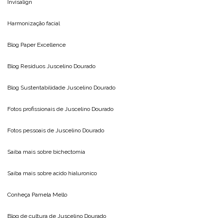
Invisalign
Harmonização facial
Blog
Paper Excellence
Blog Resíduos
Juscelino Dourado
Blog Sustentabilidade
Juscelino Dourado
Fotos profissionais de
Juscelino Dourado
Fotos pessoais de
Juscelino Dourado
Saiba mais sobre
bichectomia
Saiba mais sobre
acido hialuronico
Conheça
Pamela Mello
Blog de cultura de
Juscelino Dourado