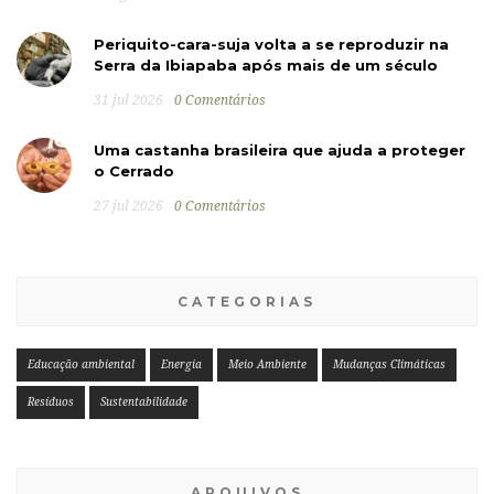
Periquito-cara-suja volta a se reproduzir na
Serra da Ibiapaba após mais de um século
31 jul 2026
0 Comentários
Uma castanha brasileira que ajuda a proteger
o Cerrado
27 jul 2026
0 Comentários
CATEGORIAS
Educação ambiental
Energia
Meio Ambiente
Mudanças Climáticas
Resíduos
Sustentabilidade
ARQUIVOS