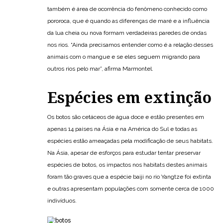
também é área de ocorrência do fenômeno conhecido como
pororoca, que é quando as diferenças de maré e a influência
da lua cheia ou nova formam verdadeiras paredes de ondas
nos rios. “Ainda precisamos entender como é a relação desses
animais com o mangue e se eles seguem migrando para
outros rios pelo mar”, afirma Marmontel.
Espécies em extinção
Os botos são cetáceos de água doce e estão presentes em
apenas 14 países na Ásia e na América do Sul e todas as
espécies estão ameaçadas pela modificação de seus habitats.
Na Ásia, apesar de esforços para estudar tentar preservar
espécies de botos, os impactos nos habitats destes animais
foram tão graves que a espécie baiji no rio Yangtze foi extinta
e outras apresentam populações com somente cerca de 1000
indivíduos.