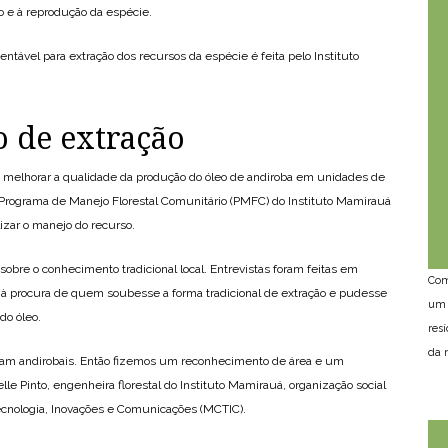
o e à reprodução da espécie.
ável para extração dos recursos da espécie é feita pelo Instituto
 de extração
 melhorar a qualidade da produção do óleo de andiroba em unidades de
 Programa de Manejo Florestal Comunitário (PMFC) do Instituto Mamirauá
izar o manejo do recurso.
sobre o conhecimento tradicional local. Entrevistas foram feitas em
Com
à procura de quem soubesse a forma tradicional de extração e pudesse
um 
do óleo.
res
da n
ham andirobais. Então fizemos um reconhecimento de área e um
lle Pinto, engenheira florestal do Instituto Mamirauá, organização social
Tecnologia, Inovações e Comunicações (MCTIC).