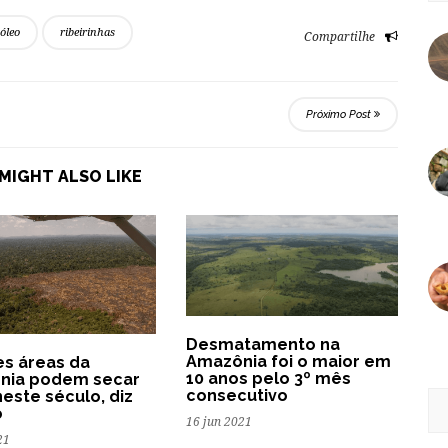
óleo
ribeirinhas
Compartilhe
Próximo Post
MIGHT ALSO LIKE
Desmatamento na
Amazônia foi o maior em
s áreas da
10 anos pelo 3º mês
nia podem secar
consecutivo
neste século, diz
o
16 jun 2021
21