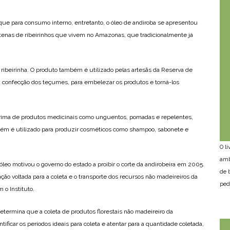
ue para consumo interno, entretanto, o óleo de andiroba se apresentou
tenas de ribeirinhos que vivem no Amazonas, que tradicionalmente já
, ribeirinha. O produto também é utilizado pelas artesãs da Reserva de
confecção dos teçumes, para embelezar os produtos e torná-los
prima de produtos medicinais como unguentos, pomadas e repelentes,
mbém é utilizado para produzir cosméticos como shampoo, sabonete e
O l
amb
óleo motivou o governo do estado a proibir o corte da andirobeira em 2005.
de 
ação voltada para a coleta e o transporte dos recursos não madeireiros da
ped
 o Instituto.
etermina que a coleta de produtos florestais não madeireiro da
ntificar os períodos ideais para coleta e atentar para a quantidade coletada,