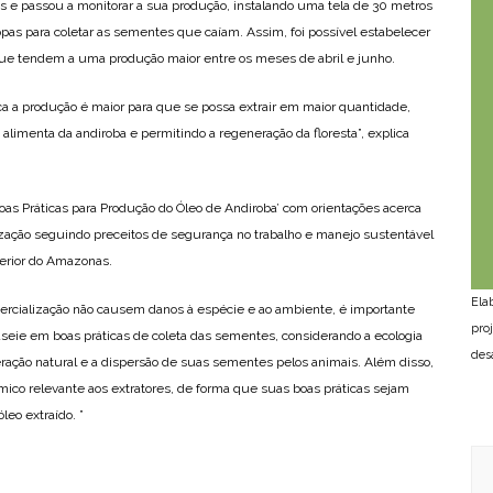
 e passou a monitorar a sua produção, instalando uma tela de 30 metros
pas para coletar as sementes que caíam. Assim, foi possível estabelecer
ue tendem a uma produção maior entre os meses de abril e junho.
a a produção é maior para que se possa extrair em maior quantidade,
alimenta da andiroba e permitindo a regeneração da floresta”, explica
Boas Práticas para Produção do Óleo de Andiroba’ com orientações acerca
ização seguindo preceitos de segurança no trabalho e manejo sustentável
terior do Amazonas.
Ela
mercialização não causem danos à espécie e ao ambiente, é importante
pro
seie em boas práticas de coleta das sementes, considerando a ecologia
des
ração natural e a dispersão de suas sementes pelos animais. Além disso,
ômico relevante aos extratores, de forma que suas boas práticas sejam
leo extraído. ”