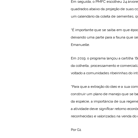
Em seguida, o PMFC escolheu 24 árvores
quadrados abaixo da projeção de suas co
um calendário da coleta de sementes, q
“É importante que se saiba em que époc
deixando uma parte para a fauna que se 
Emanuelle.
Em 2019, o programa lançou a cartilha ‘
da colheita, processamento e comercial
voltado a comunidades ribeirinhas do in
“Para que a extração do óleo e a sua co
construir um plano de manejo que se ba
da espécie, a importância de sua regene
a atividade deve significar retorno econ
reconhecidas e valorizadas na venda do ó
Por G1