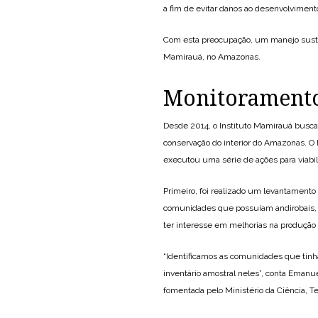
a fim de evitar danos ao desenvolviment
Com esta preocupação, um manejo sustent
Mamirauá, no Amazonas.
Monitoramento
Desde 2014, o Instituto Mamirauá busca
conservação do interior do Amazonas. O
executou uma série de ações para viabil
Primeiro, foi realizado um levantamento 
comunidades que possuíam andirobais, 
ter interesse em melhorias na produção 
“Identificamos as comunidades que tin
inventário amostral neles”, conta Emanue
fomentada pelo Ministério da Ciência, 