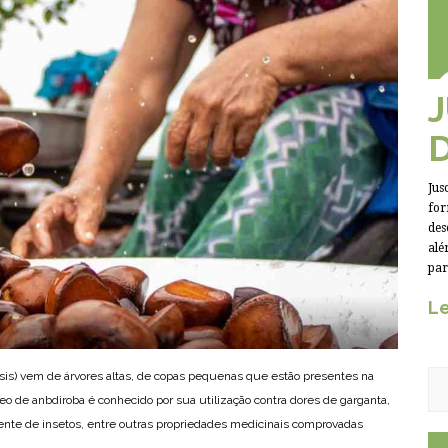
Jus
for
des
alé
par
Le
is) vem de árvores altas, de copas pequenas que estão presentes na
leo de anbdiroba é conhecido por sua utilização contra dores de garganta,
ente de insetos, entre outras propriedades medicinais comprovadas