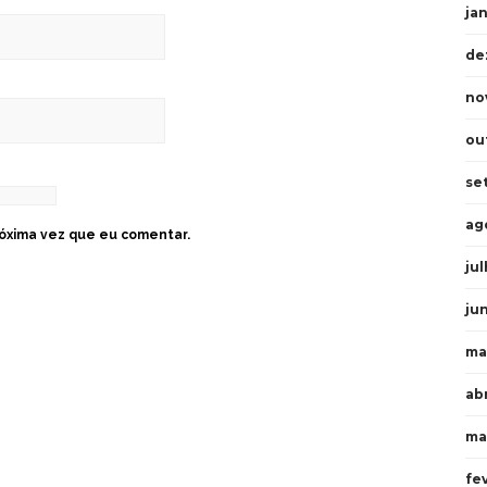
ja
de
no
ou
se
ag
óxima vez que eu comentar.
ju
ju
ma
abr
ma
fe