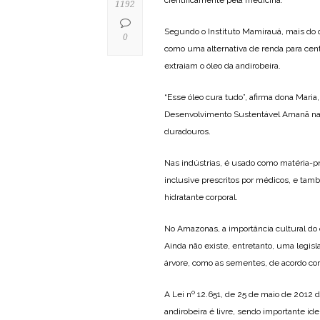
1192
Segundo o Instituto Mamirauá, mais do q
0
como uma alternativa de renda para cen
extraiam o óleo da andirobeira.
“Esse óleo cura tudo”, afirma dona Maria
Desenvolvimento Sustentável Amanã na 
duradouros.
Nas indústrias, é usado como matéria-
inclusive prescritos por médicos, e ta
hidratante corporal.
No Amazonas, a importância cultural do 
Ainda não existe, entretanto, uma legisl
árvore, como as sementes, de acordo com
A Lei nº 12.651, de 25 de maio de 2012 d
andirobeira é livre, sendo importante ide