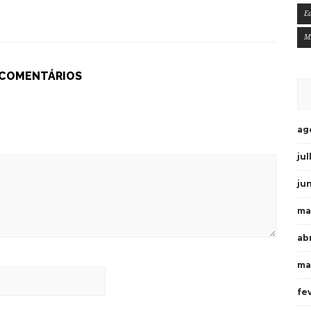
E
M
 COMENTÁRIOS
ag
ju
ju
ma
ab
ma
fe