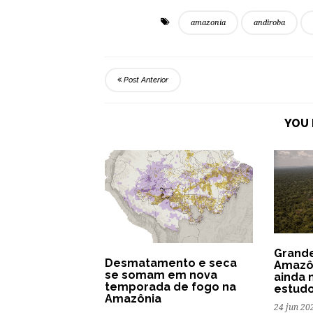
amazonia
andiroba
Post Anterior
YOU 
Grande
Desmatamento e seca
Amazô
se somam em nova
ainda 
temporada de fogo na
estud
Amazônia
24 jun 20