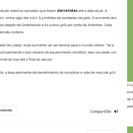
 estudo sobre as camadas que foram
derretidas
até a data atual. A
, entre 1992 até 2017, 6,4 trilhões de toneladas de gelo. O aumento dos
ao degelo da Groênlandia e os outros 40% por conta da Antártida. Cada
erosão costeira.
e de Leeds, esse aumento vai ser danoso para o mundo inteiro. “Se a
acompanhando o pior cenário de aquecimento climático, elas causarão um
vel do mar até o final do século.”
do, a taxa alarmante de derretimento irá complicar a vida de mais de 400
O l
amb
de 
ped
oelandia
Compartilhe