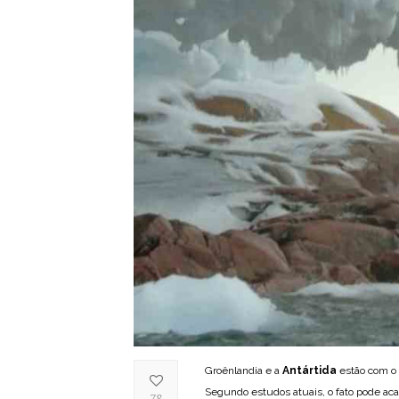
Groênlandia e a
Antártida
estão com o 
Segundo estudos atuais, o fato pode ac
78