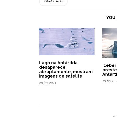
Post Anterior
YOU 
Lago na Antártida
Iceber
desaparece
preste
abruptamente, mostram
Antárt
imagens de satélite
19 fev 20
28 jun 2021