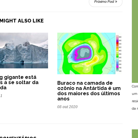
Próximo Post
MIGHT ALSO LIKE
g gigante está
s a se soltar da
Buraco na camada de
Com
ida
ozônio na Antártida é um
dos maiores dos últimos
um 
21
anos
res
08 out 2020
da n