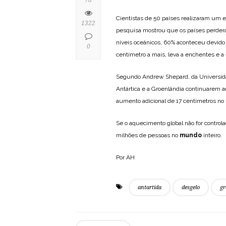
Cientistas de 50 países realizaram um
1322
pesquisa mostrou que os países perderam
níveis oceânicos, 60% aconteceu devido 
0
centímetro a mais, leva a enchentes e a 
Segundo Andrew Shepard, da Universidad
Antártica e a Groenlândia continuarem 
aumento adicional de 17 centímetros no ní
Se o aquecimento global não for controla
milhões de pessoas no
mundo
inteiro.
Por AH
antartida
desgelo
gr