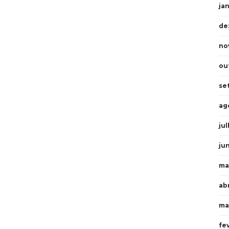
ja
de
no
ou
se
ag
ju
ju
ma
abr
ma
fe