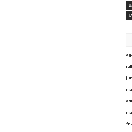
E
M
ag
ju
ju
ma
ab
ma
fe