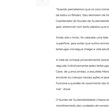
“Quando percebemos que os ovos começa
de todos os filhotes. Elas demoram de tr
Coordenador do Núcleo de Sustentabilid
para sobreviver com tanto plástico que ex
Ainda sob o ninho, foi colocada uma tela 
superfície, para evitar que outros ani
tartarugas consegue chegar à vida adulta
A mãe da ninhada provavelmente nasceu n
seguida instintivamente pelas tartaruga
Clara, de 4 anos ambas, a arquiteta Mari
envolver as crianças nessas ações e pa
funciona a questão do nascimento das ta
mar”, disse.
O Núcleo de Sustentabilidade Urbana do
monitoramento das unidades de conserva