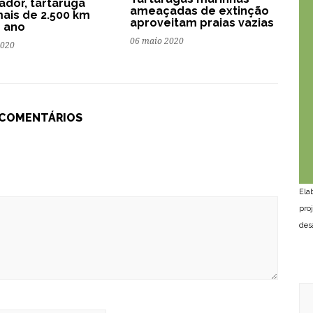
zador, tartaruga
ameaçadas de extinção
ais de 2.500 km
aproveitam praias vazias
 ano
06 maio 2020
2020
 COMENTÁRIOS
Ela
pro
des