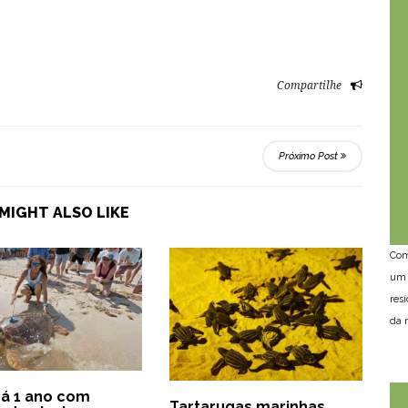
Compartilhe
Próximo Post
MIGHT ALSO LIKE
Com
um 
res
da n
há 1 ano com
Tartarugas marinhas