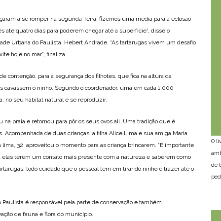
ram a se romper na segunda-feira, fizemos uma média para a eclosão
ês até quatro dias para poderem chegar até a superfície”, disse o
ade Urbana do Paulista, Hebert Andrade. “As tartarugas vivem um desafio
ite hoje no mar”, finaliza.
de contenção, para a segurança dos filhotes, que fica na altura da
mais cavassem o ninho. Segundo o coordenador, uma em cada 1.000
, no seu hábitat natural e se reproduzir.
a praia e retornou para pôr os seus ovos ali. Uma tradição que é
s. Acompanhada de duas crianças, a filha Alice Lima e sua amiga Maria
O l
a lima, 32, aproveitou o momento para as criança brincarem. “É importante
amb
ra elas terem um contato mais presente com a natureza e saberem como
de 
rtarugas, todo cuidado que o pessoal tem em tirar do ninho e trazer até o
ped
 Paulista é responsável pela parte de conservação e também
ção de fauna e flora do município.