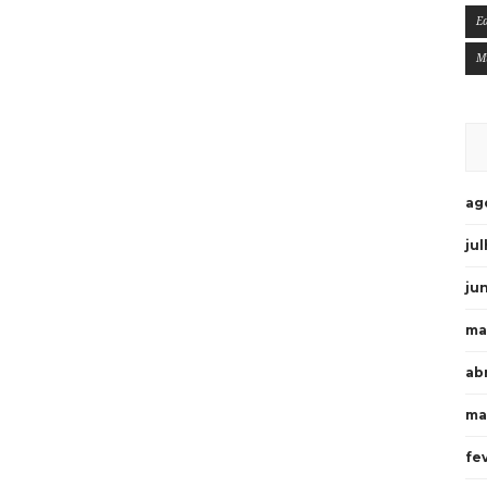
E
M
ag
ju
ju
ma
ab
ma
fe