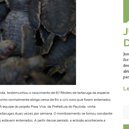
Jus
for
des
alé
par
Le
ista, testemunhou o nascimento de 87 filhotes de tartaruga da espécie
 O ninho normalmente abriga cerca de 80 a 120 ovos que foram enterrados
equipe do projeto Praia Viva, da Prefeitura do Paulista, vinha
rtarugas duas vezes por semana. O monitoramento se tornou constante
os estavam enterrados. A partir desse período, a eclosão aconteceria a