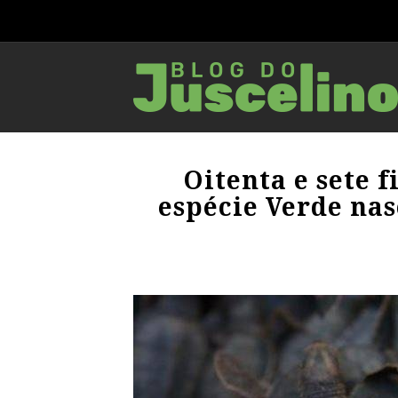
Oitenta e sete f
espécie Verde na