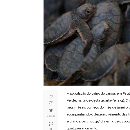
A população do bairro do Janga, em Paul
Verde, na tarde desta quarta-feira (4).
73
pela mãe no começo do mês de janeiro. A 
acompanhando o desenvolvimento das ta
1474
e diário a partir do 45° dia em que os ov
qualquer momento.
0