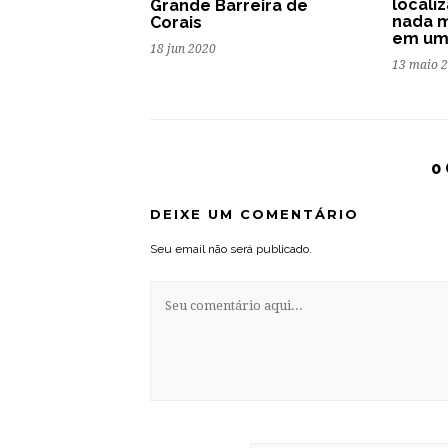
locali
Grande Barreira de
nada m
Corais
em um
18 jun 2020
13 maio 
0
DEIXE UM COMENTÁRIO
Seu email não será publicado.