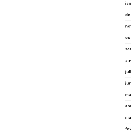
ja
de
no
ou
se
ag
ju
ju
ma
abr
ma
fe