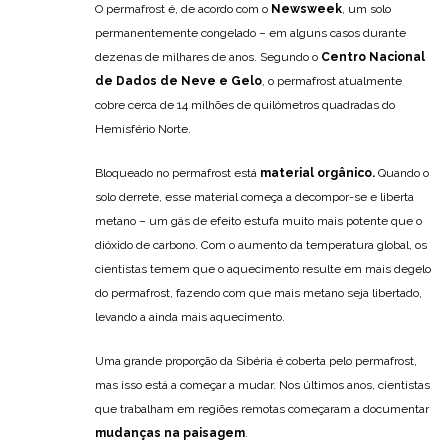
O permafrost é, de acordo com o
Newsweek
, um solo
permanentemente congelado – em alguns casos durante
dezenas de milhares de anos. Segundo o
Centro Nacional
de Dados de Neve e Gelo
, o permafrost atualmente
cobre cerca de 14 milhões de quilómetros quadradas do
Hemisfério Norte.
Bloqueado no permafrost está
material orgânico.
Quando o
solo derrete, esse material começa a decompor-se e liberta
metano – um gás de efeito estufa muito mais potente que o
dióxido de carbono. Com o aumento da temperatura global, os
cientistas temem que o aquecimento resulte em mais degelo
do permafrost, fazendo com que mais metano seja libertado,
levando a ainda mais aquecimento.
Uma grande proporção da Sibéria é coberta pelo permafrost,
mas isso está a começar a mudar. Nos últimos anos, cientistas
que trabalham em regiões remotas começaram a documentar
mudanças na paisagem
.