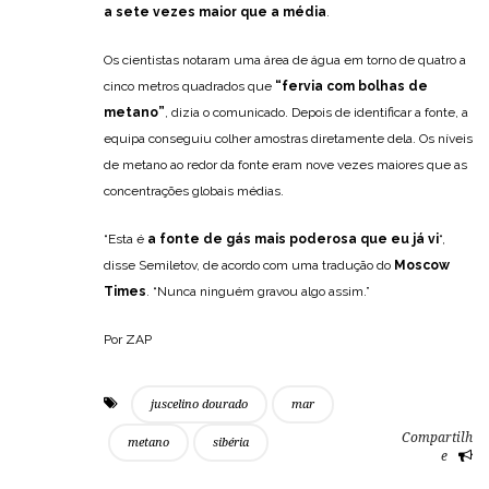
a sete vezes maior que a média
.
Os cientistas notaram uma área de água em torno de quatro a
cinco metros quadrados que
“fervia com bolhas de
metano”
, dizia o comunicado. Depois de identificar a fonte, a
equipa conseguiu colher amostras diretamente dela. Os níveis
de metano ao redor da fonte eram nove vezes maiores que as
concentrações globais médias.
“Esta é
a fonte de gás mais poderosa que eu já vi
“,
disse Semiletov, de acordo com uma tradução do
Moscow
Times
. “Nunca ninguém gravou algo assim.”
Por ZAP
juscelino dourado
mar
Compartilh
metano
sibéria
e