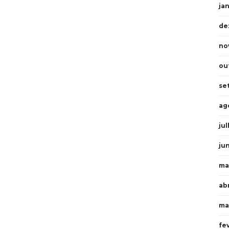
ja
de
no
ou
se
ag
ju
ju
ma
abr
ma
fe