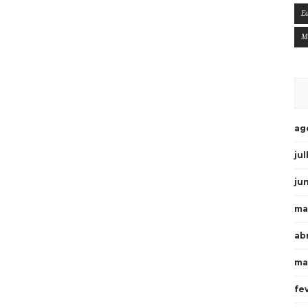
E
M
ag
ju
ju
ma
ab
ma
fe