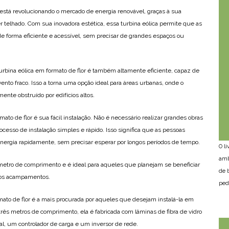
r está revolucionando o mercado de energia renovável, graças à sua
 telhado. Com sua inovadora estética, essa turbina eólica permite que as
e forma eficiente e acessível, sem precisar de grandes espaços ou
urbina eólica em formato de flor é também altamente eficiente, capaz de
to fraco. Isso a torna uma opção ideal para áreas urbanas, onde o
ente obstruído por edifícios altos.
ato de flor é sua fácil instalação. Não é necessário realizar grandes obras
ocesso de instalação simples e rápido. Isso significa que as pessoas
nergia rapidamente, sem precisar esperar por longos períodos de tempo.
O l
amb
etro de comprimento e é ideal para aqueles que planejam se beneficiar
de 
 dos acampamentos.
ped
mato de flor é a mais procurada por aqueles que desejam instalá-la em
ês metros de comprimento, ela é fabricada com lâminas de fibra de vidro
al, um controlador de carga e um inversor de rede.