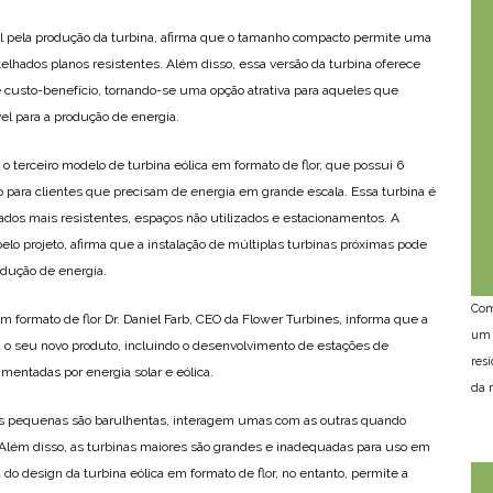
l pela produção da turbina, afirma que o tamanho compacto permite uma
 telhados planos resistentes. Além disso, essa versão da turbina oferece
e custo-benefício, tornando-se uma opção atrativa para aqueles que
el para a produção de energia.
 terceiro modelo de turbina eólica em formato de flor, que possui 6
 para clientes que precisam de energia em grande escala. Essa turbina é
dos mais resistentes, espaços não utilizados e estacionamentos. A
lo projeto, afirma que a instalação de múltiplas turbinas próximas pode
odução de energia.
Com
m formato de flor Dr. Daniel Farb, CEO da Flower Turbines, informa que a
um 
o seu novo produto, incluindo o desenvolvimento de estações de
res
imentadas por energia solar e eólica.
da n
cas pequenas são barulhentas, interagem umas com as outras quando
. Além disso, as turbinas maiores são grandes e inadequadas para uso em
 do design da turbina eólica em formato de flor, no entanto, permite a