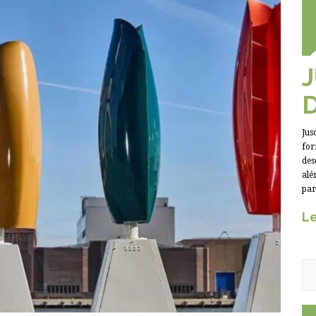
Jus
for
des
alé
par
Le