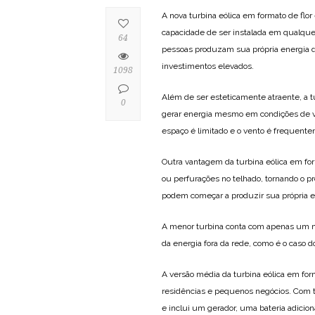
A nova turbina eólica em formato de flo
capacidade de ser instalada em qualquer
64
pessoas produzam sua própria energia d
investimentos elevados.
1098
Além de ser esteticamente atraente, a t
0
gerar energia mesmo em condições de ven
espaço é limitado e o vento é frequentem
Outra vantagem da turbina eólica em form
ou perfurações no telhado, tornando o pr
podem começar a produzir sua própria e
A menor turbina conta com apenas um m
da energia fora da rede, como é o caso
A versão média da turbina eólica em for
residências e pequenos negócios. Com tr
e inclui um gerador, uma bateria adicion