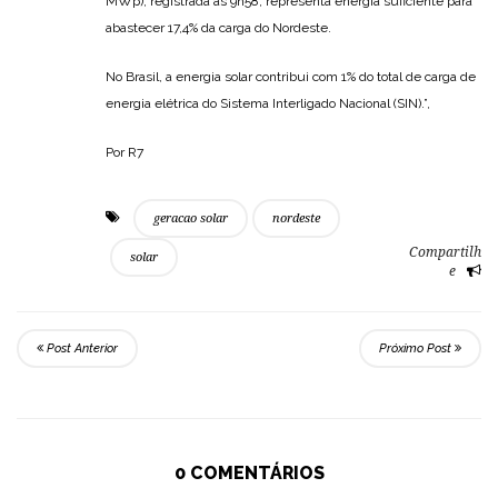
MWp), registrada às 9h58, representa energia suficiente para
abastecer 17,4% da carga do Nordeste.
No Brasil, a energia solar contribui com 1% do total de carga de
energia elétrica do Sistema Interligado Nacional (SIN).”,
Por R7
geracao solar
nordeste
Compartilh
solar
e
Post Anterior
Próximo Post
0 COMENTÁRIOS