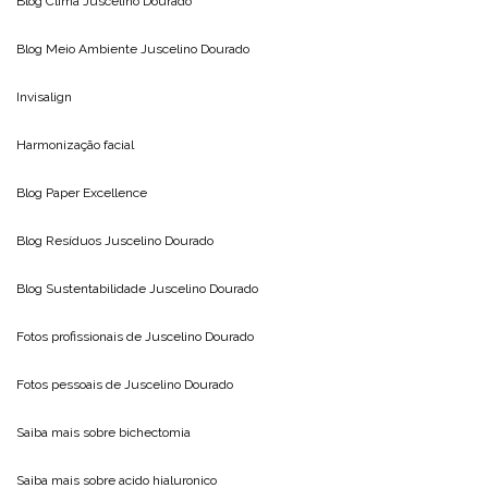
Blog Clima
Juscelino Dourado
Blog Meio Ambiente
Juscelino Dourado
Invisalign
Harmonização facial
Blog
Paper Excellence
Blog Resíduos
Juscelino Dourado
Blog Sustentabilidade
Juscelino Dourado
Fotos profissionais de
Juscelino Dourado
Fotos pessoais de
Juscelino Dourado
Saiba mais sobre
bichectomia
Saiba mais sobre
acido hialuronico