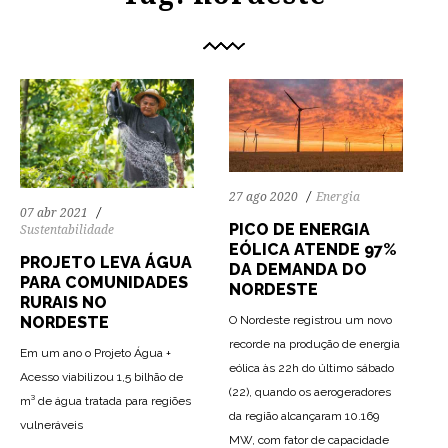
27 ago 2020
Energia
07 abr 2021
PICO DE ENERGIA
Sustentabilidade
EÓLICA ATENDE 97%
PROJETO LEVA ÁGUA
DA DEMANDA DO
PARA COMUNIDADES
NORDESTE
RURAIS NO
O Nordeste registrou um novo
NORDESTE
recorde na produção de energia
Em um ano o Projeto Água +
eólica às 22h do último sábado
Acesso viabilizou 1,5 bilhão de
(22), quando os aerogeradores
m³ de água tratada para regiões
72
1340
0
da região alcançaram 10.169
vulneráveis
MW, com fator de capacidade