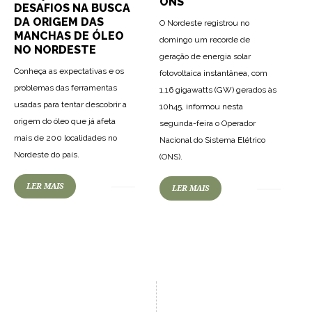
ONS
DESAFIOS NA BUSCA
DA ORIGEM DAS
O Nordeste registrou no
MANCHAS DE ÓLEO
domingo um recorde de
NO NORDESTE
geração de energia solar
Conheça as expectativas e os
fotovoltaica instantânea, com
problemas das ferramentas
1,16 gigawatts (GW) gerados às
usadas para tentar descobrir a
10h45, informou nesta
origem do óleo que já afeta
segunda-feira o Operador
mais de 200 localidades no
Nacional do Sistema Elétrico
Nordeste do país.
(ONS).
LER MAIS
LER MAIS