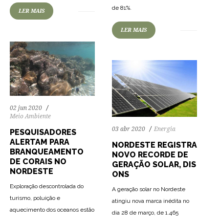
67
1145
0
de 81%.
LER MAIS
LER MAIS
02 jun 2020
Meio Ambiente
03 abr 2020
Energia
PESQUISADORES
ALERTAM PARA
NORDESTE REGISTRA
BRANQUEAMENTO
NOVO RECORDE DE
DE CORAIS NO
GERAÇÃO SOLAR, DIS
NORDESTE
ONS
Exploração descontrolada do
A geração solar no Nordeste
turismo, poluição e
atingiu nova marca inédita no
aquecimento dos oceanos estão
dia 28 de março, de 1.465