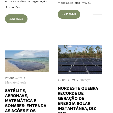
entre as razões da degradação
megawatts-pico (MWp).
dos recifes.
67
1226
0
LER MAIS
LER MAIS
76
1675
0
28 out 2019
12 nov 2019
Energia
Meio Ambiente
NORDESTE QUEBRA
SATÉLITE,
RECORDE DE
AERONAVE,
GERAÇÃO DE
MATEMÁTICA E
ENERGIA SOLAR
SONARES: ENTENDA
INSTANTÂNEA, DIZ
AS AÇÕES E OS