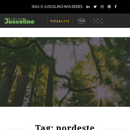
SIGA O JUSCELINO NAS REDES
62
2998
0
77
1861
0
Tag: nordeste