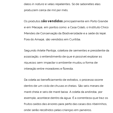
óleos
in natura
e velas repelentes. Só de sabonetes elas
produzem cerca de mil por mês.
Os produtos
são vendidos
principalmente em Porto Grande
e em Macapá, em pontos como: a Casa Colab, o Instituto Chico
Mendes de Conservação da Biodiversidade e a sede do Iepé.
Fora do Amapá, são vendidos em Curitiba.
Segundo Arlete Pantoja, coletora de sementes e presidente da
associação, o entendimento de que é possível explorar as
riquezas sem impactar o ambiente mudou a forma de
interação entre moradores e floresta.
Da coleta ao beneficiamento de extratos, o processo ocorre
dentro de um ciclo de chuvas e cheias. São seis meses de
maré cheia e seis de maré baixa. A coleta da andiroba, por
exemplo, acontece dentro da água. É a correnteza que traz os
frutos caídos das árvores para perto das casas dos ribeirinhos,
onde serão recolhidos pelas crianças em paneiros.