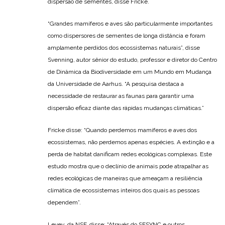
dispersão de sementes, disse Fricke.
“Grandes mamíferos e aves são particularmente importantes
como dispersores de sementes de longa distância e foram
amplamente perdidos dos ecossistemas naturais”, disse
Svenning, autor sênior do estudo, professor e diretor do Centro
de Dinâmica da Biodiversidade em um Mundo em Mudança
da Universidade de Aarhus. “A pesquisa destaca a
necessidade de restaurar as faunas para garantir uma
dispersão eficaz diante das rápidas mudanças climáticas.”
Fricke disse: “Quando perdemos mamíferos e aves dos
ecossistemas, não perdemos apenas espécies. A extinção e a
perda de habitat danificam redes ecológicas complexas. Este
estudo mostra que o declínio de animais pode atrapalhar as
redes ecológicas de maneiras que ameaçam a resiliência
climática de ecossistemas inteiros dos quais as pessoas
dependem”.
Levey, da NSF, disse: “Através do SESYNC e outros