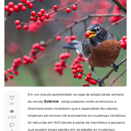
Em um estudo apresentado na capa da edição desta semana
da revista
Science
, pesquisadores norte-americanos e
96
dinamarqueses mostraram que a capacidade das plantas
dispersas por animais de acompanhar as mudanças climáticas
1286
foi reduzida em 60% devido à perda de mamíferos e pássaros
que ajudam essas plantas em se adaptar às mudanças
0