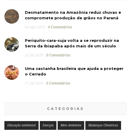
Desmatamento na Amazônia reduz chuvas e
compromete produção de grãos no Paraná
05 ago 2026
0 Comentários
Periquito-cara-suja volta a se reproduzir na
Serra da Ibiapaba após mais de um século
31 jul 2026
0 Comentários
Uma castanha brasileira que ajuda a proteger
o Cerrado
27 jul 2026
0 Comentários
CATEGORIAS
Educação ambiental
Energia
Meio Ambiente
Mudanças Climáticas