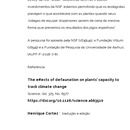
investimentos da NSF, estamos permitindo que os ecologistas
prevejam o que acontecerá com as plantas quando seus
‘colegas de equipe’ dispersores saírem de cena da mesma
forma que prevemos os resultados dos jogos esportivos”.
A pesquisa foi apoiada pela NSF (1639145), a Fundação Villum
(16549) e a Fundação de Pesquisa da Universidade de Aarhus
(AUFF-F-2018-7-8).
Referência:
The effects of defaunation on plants’ capacity to
track climate change
Science, Vol. 375, No. 6577
https://doi.org/10.1126/science.abk3510
Henrique Cortez
*, tradução e edição.