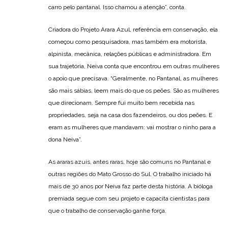
carro pelo pantanal. Isso chamou a atenção”, conta.
Criadora do Projeto Arara Azul, referência em conservação, ela
começou como pesquisadora, mas também era motorista,
alpinista, mecânica, relações públicas e administradora. Em
sua trajetória, Neiva conta que encontrou em outras mulheres
o apoio que precisava. “Geralmente, no Pantanal, as mulheres
são mais sábias, leem mais do que os peões. São as mulheres
que direcionam. Sempre fui muito bem recebida nas
propriedades, seja na casa dos fazendeiros, ou dos peões. E
eram as mulheres que mandavam: vai mostrar o ninho para a
dona Neiva”.
As araras azuis, antes raras, hoje são comuns no Pantanal e
outras regiões do Mato Grosso do Sul. O trabalho iniciado há
mais de 30 anos por Neiva faz parte desta história. A bióloga
premiada segue com seu projeto e capacita cientistas para
que o trabalho de conservação ganhe força.