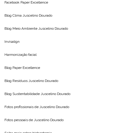
Facebook Paper Excellence
Blog Clima
Juscelino Dourado
Blog Meio Ambiente
Juscelino Dourado
Invisalign
Harmonização facial
Blog
Paper Excellence
Blog Resíduos
Juscelino Dourado
Blog Sustentabilidade
Juscelino Dourado
Fotos profissionais de
Juscelino Dourado
Fotos pessoais de
Juscelino Dourado
Saiba mais sobre
bichectomia