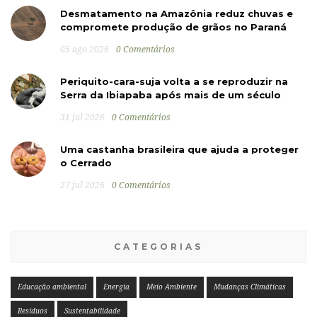
Desmatamento na Amazônia reduz chuvas e
compromete produção de grãos no Paraná
05 ago 2026
0 Comentários
Periquito-cara-suja volta a se reproduzir na
Serra da Ibiapaba após mais de um século
31 jul 2026
0 Comentários
Uma castanha brasileira que ajuda a proteger
o Cerrado
27 jul 2026
0 Comentários
CATEGORIAS
Educação ambiental
Energia
Meio Ambiente
Mudanças Climáticas
Resíduos
Sustentabilidade