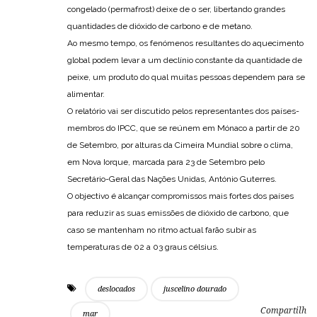
congelado (permafrost) deixe de o ser, libertando grandes
quantidades de dióxido de carbono e de metano.
Ao mesmo tempo, os fenómenos resultantes do aquecimento
global podem levar a um declínio constante da quantidade de
peixe, um produto do qual muitas pessoas dependem para se
alimentar.
O relatório vai ser discutido pelos representantes dos países-
membros do IPCC, que se reúnem em Mónaco a partir de 20
de Setembro, por alturas da Cimeira Mundial sobre o clima,
em Nova Iorque, marcada para 23 de Setembro pelo
Secretário-Geral das Nações Unidas, António Guterres.
O objectivo é alcançar compromissos mais fortes dos países
para reduzir as suas emissões de dióxido de carbono, que
caso se mantenham no ritmo actual farão subir as
temperaturas de 02 a 03 graus célsius.
deslocados
juscelino dourado
Compartilh
mar