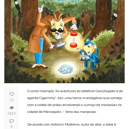
O conto chamado “As aventuras do detetive Grasshopper e da
agente Cigarrinha”, traz uma trama investigativa que começa
72
com a coleta de pistas envolvendo o sumiço de mariposas na
cidade de Marisópolis – ‘terra das mariposas’.
2413
De acordo com Antonini Moliterno, autor da obra, a ideia é
0