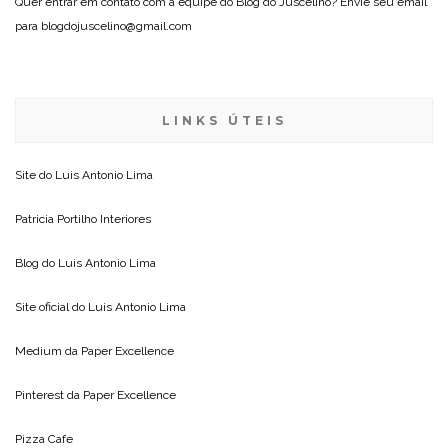
Quer entrar em contato com a equipe do Blog do Juscelino? Envie seu email
para blogdojuscelino@gmail.com
LINKS ÚTEIS
Site do
Luis Antonio Lima
Patricia Portilho Interiores
Blog do
Luis Antonio Lima
Site oficial do
Luis Antonio Lima
Medium da
Paper Excellence
Pinterest da
Paper Excellence
Pizza Cafe