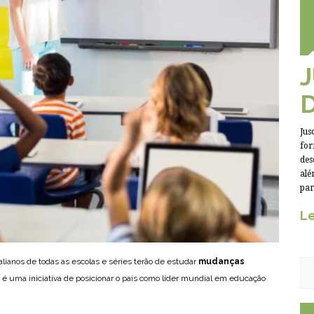
Jus
for
des
alé
par
Le
talianos de todas as escolas e séries terão de estudar
mudanças
a é uma iniciativa de posicionar o país como líder mundial em educação