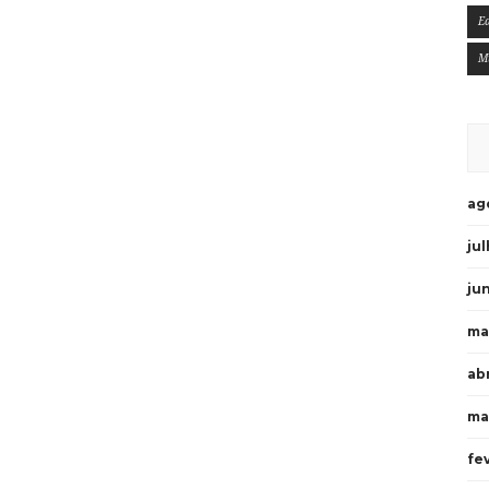
E
M
ag
ju
ju
ma
ab
ma
fe