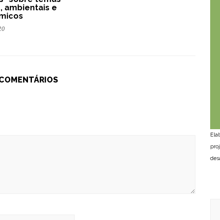
s, ambientais e
micos
20
 COMENTÁRIOS
Ela
pro
des