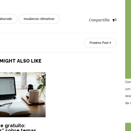
 dourado
mudancas climaticas
Compartilhe
Próximo Post
MIGHT ALSO LIKE
Com
um 
res
da n
e gratuito:
s” sobre temas