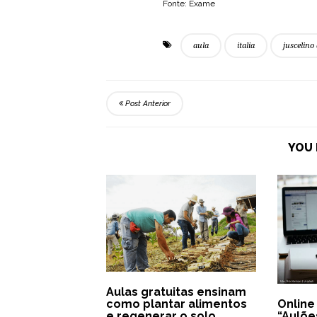
Fonte: Exame
aula
italia
juscelino
Post Anterior
YOU 
Aulas gratuitas ensinam
Online 
como plantar alimentos
“Aulõe
e regenerar o solo