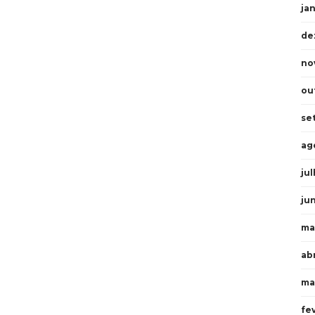
ja
de
no
ou
se
ag
ju
ju
ma
abr
ma
fe