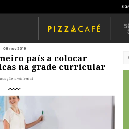
SIG
08 nov 2019
imeiro país a colocar
cas na grade curricular
ucação ambiental