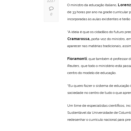
1217
O ministro da educação italiano,
Lorenz
de 33 horas por ano na grade curricular 
0
incorporadas às aulas existentes e terã
“A ideia é que os cidadãos do futuro pre
Cramarossa,
porta-voz do ministro, e
aparecer nas matérias tradicionais, assi
Fioramonti
, que também é professor 
Reuters
, que todo o ministério está pa
centro do modelo de educação.
“Eu quero fazer o sistema de educação 
sociedade no centro de tudo o que apren
Um time de especialistas científicos, in
Sustentável da Universidade de Columb
redesenhar o currículo nacional para pr