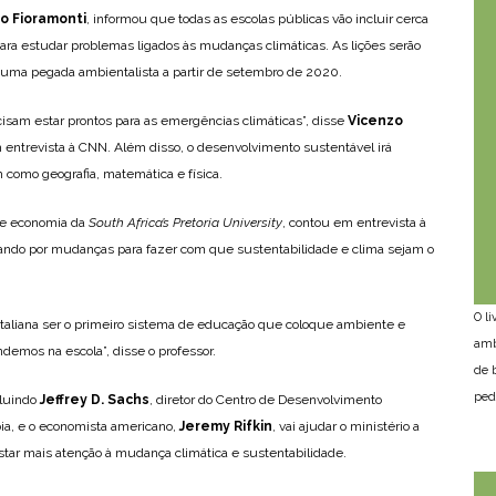
o Fioramonti
, informou que todas as escolas públicas vão incluir cerca
para estudar problemas ligados às mudanças climáticas. As lições serão
o uma pegada ambientalista a partir de setembro de 2020.
cisam estar prontos para as emergências climáticas”, disse
Vicenzo
m entrevista à CNN. Além disso, o desenvolvimento sustentável irá
m como geografia, matemática e física.
de economia da
South Africa’s Pretoria University
, contou em entrevista à
ssando por mudanças para fazer com que sustentabilidade e clima sejam o
O l
italiana ser o primeiro sistema de educação que coloque ambiente e
amb
demos na escola”, disse o professor.
de 
ped
cluindo
Jeffrey D. Sachs
, diretor do Centro de Desenvolvimento
ia, e o economista americano,
Jeremy Rifkin
, vai ajudar o ministério a
estar mais atenção à mudança climática e sustentabilidade.