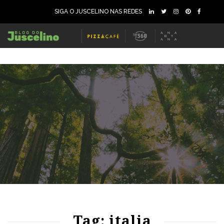
SIGA O JUSCELINO NAS REDES
60
2039
0
70
1215
0
Tag: italia