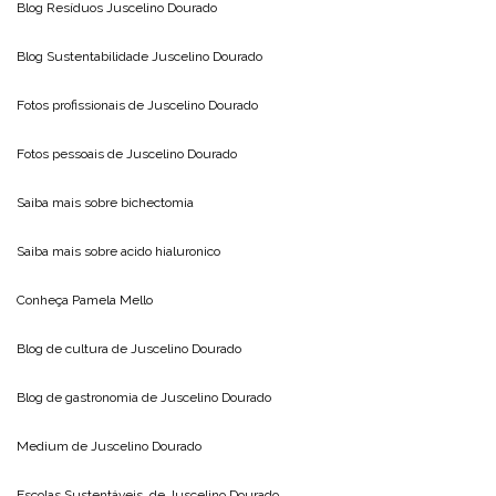
Blog Resíduos
Juscelino Dourado
Blog Sustentabilidade
Juscelino Dourado
Fotos profissionais de
Juscelino Dourado
Fotos pessoais de
Juscelino Dourado
Saiba mais sobre
bichectomia
Saiba mais sobre
acido hialuronico
Conheça
Pamela Mello
Blog de cultura de
Juscelino Dourado
Blog de gastronomia de
Juscelino Dourado
Medium de
Juscelino Dourado
Escolas Sustentáveis, de
Juscelino Dourado