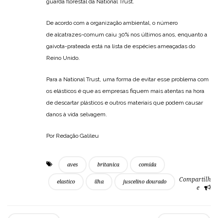
guarda florestal da National Trust.
De acordo com a organização ambiental, o número
de alcatrazes-comum caiu 30% nos últimos anos, enquanto a
gaivota-prateada está na lista de espécies ameaçadas do
Reino Unido.
Para a National Trust, uma forma de evitar esse problema com
os elásticos é que as empresas fiquem mais atentas na hora
de descartar plásticos e outros materiais que podem causar
danos à vida selvagem.
Por Redação Galileu
aves
britanica
comida
Compartilh
elastico
ilha
juscelino dourado
e