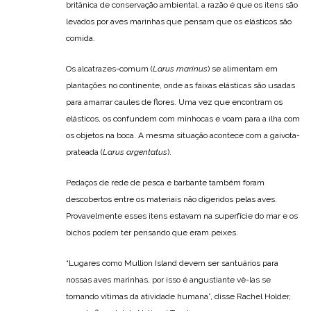
britânica de conservação ambiental, a razão é que os itens são
levados por aves marinhas que pensam que os elásticos são
comida.
Os alcatrazes-comum (
Larus marinus
) se alimentam em
plantações no continente, onde as faixas elásticas são usadas
para amarrar caules de flores. Uma vez que encontram os
elásticos, os confundem com minhocas e voam para a ilha com
os objetos na boca. A mesma situação acontece com a gaivota-
prateada (
Larus argentatus
).
Pedaços de rede de pesca e barbante também foram
descobertos entre os materiais não digeridos pelas aves.
Provavelmente esses itens estavam na superfície do mar e os
bichos podem ter pensando que eram peixes.
“Lugares como Mullion Island devem ser santuários para
nossas aves marinhas, por isso é angustiante vê-las se
tornando vítimas da atividade humana”, disse Rachel Holder,