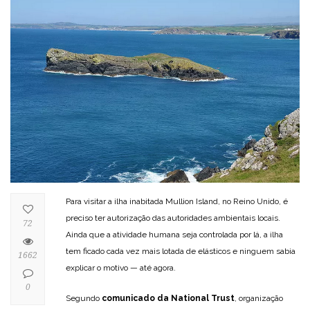
Para visitar a ilha inabitada Mullion Island, no Reino Unido, é
preciso ter autorização das autoridades ambientais locais.
72
Ainda que a atividade humana seja controlada por lá, a ilha
tem ficado cada vez mais lotada de elásticos e ninguem sabia
1662
explicar o motivo — até agora.
0
Segundo
comunicado da National Trust
, organização