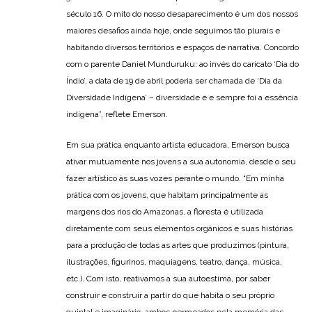
século 16. O mito do nosso desaparecimento é um dos nossos
maiores desafios ainda hoje, onde seguimos tão plurais e
habitando diversos territórios e espaços de narrativa. Concordo
com o parente Daniel Munduruku: ao invés do caricato ‘Dia do
Índio’, a data de 19 de abril poderia ser chamada de ‘Dia da
Diversidade Indígena’ – diversidade é e sempre foi a essência
indígena”, reflete Emerson.
Em sua prática enquanto artista educadora, Emerson busca
ativar mutuamente nos jovens a sua autonomia, desde o seu
fazer artístico às suas vozes perante o mundo. “Em minha
prática com os jovens, que habitam principalmente as
margens dos rios do Amazonas, a floresta é utilizada
diretamente com seus elementos orgânicos e suas histórias
para a produção de todas as artes que produzimos (pintura,
ilustrações, figurinos, maquiagens, teatro, dança, música,
etc.). Com isto, reativamos a sua autoestima, por saber
construir e construir a partir do que habita o seu próprio