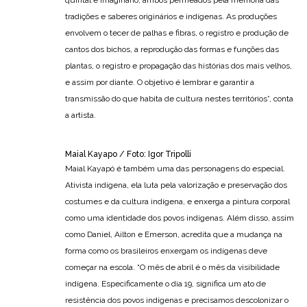
quintal e imaginário, ambos permeados pela memória das
tradições e saberes originários e indígenas. As produções
envolvem o tecer de palhas e fibras, o registro e produção de
cantos dos bichos, a reprodução das formas e funções das
plantas, o registro e propagação das histórias dos mais velhos,
e assim por diante. O objetivo é lembrar e garantir a
transmissão do que habita de cultura nestes territórios”, conta
a artista.
Maial Kayapo / Foto: Igor Tripolli
Maial Kayapó é também uma das personagens do especial.
Ativista indígena, ela luta pela valorização e preservação dos
costumes e da cultura indígena, e enxerga a pintura corporal
como uma identidade dos povos indígenas. Além disso, assim
como Daniel, Ailton e Emerson, acredita que a mudança na
forma como os brasileiros enxergam os indígenas deve
começar na escola. “O mês de abril é o mês da visibilidade
indígena. Especificamente o dia 19, significa um ato de
resistência dos povos indígenas e precisamos descolonizar o