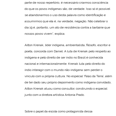
parte de nosso repertório, é necessário criarmos consciência
do que os povos indígenas são, de verdade. Isso só é possível
se abandonarmos o uso desta palavra como identificação e
assumirmos que ela é, na verdade, negação. Não celebrar o
dia 19 é, portanto, um ato de resistência contra a barbárie que
nossos povos vivem”, explica.
Ailton Krenak, líder indígena, ambientalista, filósofo, escritor e
poeta, concorda com Daniel. A luta de Krenak pelo respeito ao
indígena e pelo direito de ser índio no Brasil é conhecida
nacional e internacionalmente. Krenak luta pelo direito do
índio interagir com o mundo não-indígena sem perder o
vínculo com a própria cultura. No especial ‘Falas da Terra’, além
de ter dado seu próprio depoimento como indígena convidado,
Ailton Krenak atuou como consultor, construindo o especial
junto com a diretora artística Antonia Prado.
Sobre o papel da escola como protagonista dessa