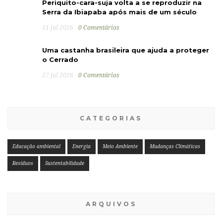
Periquito-cara-suja volta a se reproduzir na
Serra da Ibiapaba após mais de um século
31 jul 2026
0 Comentários
Uma castanha brasileira que ajuda a proteger
o Cerrado
27 jul 2026
0 Comentários
CATEGORIAS
Educação ambiental
Energia
Meio Ambiente
Mudanças Climáticas
Resíduos
Sustentabilidade
ARQUIVOS