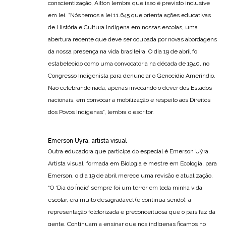
conscientização, Ailton lembra que isso é previsto inclusive
em lei. “Nós temos a lei 11.645 que orienta ações educativas
de História e Cultura Indígena em nossas escolas, uma
abertura recente que deve ser ocupada por novas abordagens
da nossa presença na vida brasileira. O dia 19 de abril foi
estabelecido como uma convocatória na década de 1940, no
Congresso Indigenista para denunciar o Genocídio Ameríndio.
Não celebrando nada, apenas invocando o dever dos Estados
nacionais, em convocar a mobilização e respeito aos Direitos
dos Povos Indígenas”, lembra o escritor.
Emerson Uýra, artista visual
Outra educadora que participa do especial é Emerson Uýra.
Artista visual, formada em Biologia e mestre em Ecologia, para
Emerson, o dia 19 de abril merece uma revisão e atualização.
“O ‘Dia do Índio’ sempre foi um terror em toda minha vida
escolar, era muito desagradável (e continua sendo), a
representação folclorizada e preconceituosa que o país faz da
gente. Continuam a ensinar que nós indígenas ficamos no