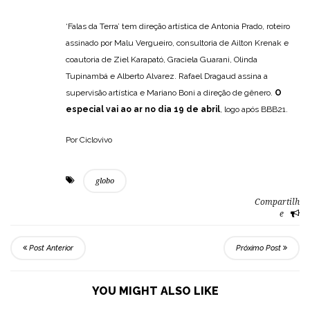
‘Falas da Terra’ tem direção artística de Antonia Prado, roteiro
assinado por Malu Vergueiro, consultoria de Ailton Krenak e
coautoria de Ziel Karapató, Graciela Guarani, Olinda
Tupinambá e Alberto Alvarez. Rafael Dragaud assina a
supervisão artística e Mariano Boni a direção de gênero.
O
especial vai ao ar no dia 19 de abril
, logo após BBB21.
Por Ciclovivo
globo
Compartilh
e
Post Anterior
Próximo Post
YOU MIGHT ALSO LIKE