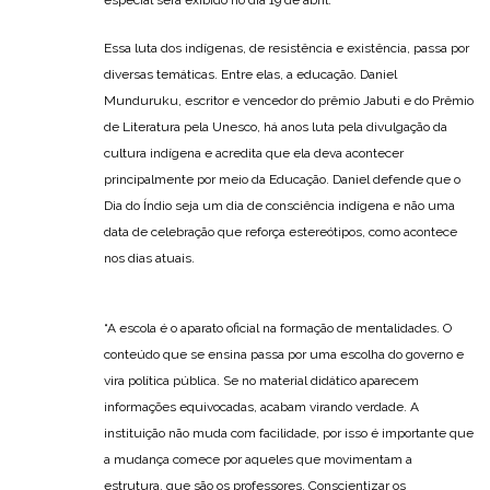
especial será exibido no dia 19 de abril.
Essa luta dos indígenas, de resistência e existência, passa por
diversas temáticas. Entre elas, a educação. Daniel
Munduruku, escritor e vencedor do prêmio Jabuti e do Prêmio
de Literatura pela Unesco, há anos luta pela divulgação da
cultura indígena e acredita que ela deva acontecer
principalmente por meio da Educação. Daniel defende que o
Dia do Índio seja um dia de consciência indígena e não uma
data de celebração que reforça estereótipos, como acontece
nos dias atuais.
“A escola é o aparato oficial na formação de mentalidades. O
conteúdo que se ensina passa por uma escolha do governo e
vira política pública. Se no material didático aparecem
informações equivocadas, acabam virando verdade. A
instituição não muda com facilidade, por isso é importante que
a mudança comece por aqueles que movimentam a
estrutura, que são os professores. Conscientizar os