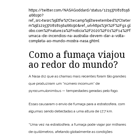
https://twitter.com/NASAGoddard/status/1215370818156
466190?
ref_src=twsrc%5Etfw%7Ctwcamp%5Etweetembed%7Ctwter
m%5E1215370818156466190&ref_url=https%3A%2F%2Fg1.gl
obo.com%2Fnatureza%2Fnoticia%2F2020%2F01%2F14%2Ff
umaca-de-incendios-na-australia-devem-dar-a-volta-
completa-ao-mundo-mostra-nasa.ghtml
Como a fumaça viajou
ao redor do mundo?
A Nasa diz que as chamas mais recentes foram tão grandes
que produziram um “número incomum” de
pyrocumulonimbus — tempestades geradas pelo fogo.
Essas causaram o envio de fumaça para a estratosfera, com
algumas sendo detectadas a uma altura de 17,7 km.
“Uma vez na estratosfera, a fumaça pode viajar por milhares
de quilômetros, afetando globalmente as condições