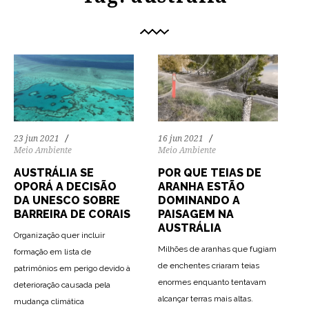
23 jun 2021
16 jun 2021
Meio Ambiente
Meio Ambiente
AUSTRÁLIA SE
POR QUE TEIAS DE
OPORÁ A DECISÃO
ARANHA ESTÃO
DA UNESCO SOBRE
DOMINANDO A
BARREIRA DE CORAIS
PAISAGEM NA
AUSTRÁLIA
Organização quer incluir
Milhões de aranhas que fugiam
formação em lista de
de enchentes criaram teias
patrimônios em perigo devido à
enormes enquanto tentavam
deterioração causada pela
80
1937
0
78
1423
0
alcançar terras mais altas.
mudança climática