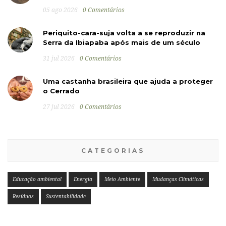
05 ago 2026
0 Comentários
Periquito-cara-suja volta a se reproduzir na
Serra da Ibiapaba após mais de um século
31 jul 2026
0 Comentários
Uma castanha brasileira que ajuda a proteger
o Cerrado
27 jul 2026
0 Comentários
CATEGORIAS
Educação ambiental
Energia
Meio Ambiente
Mudanças Climáticas
Resíduos
Sustentabilidade