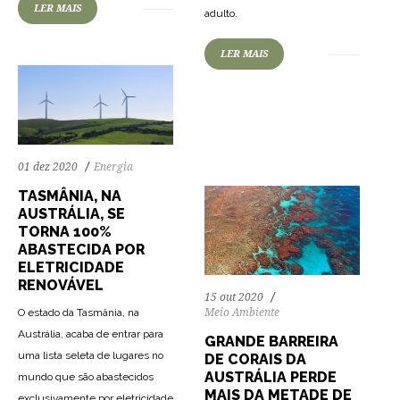
LER MAIS
adulto.
LER MAIS
56
1173
0
01 dez 2020
Energia
TASMÂNIA, NA
AUSTRÁLIA, SE
TORNA 100%
ABASTECIDA POR
ELETRICIDADE
RENOVÁVEL
15 out 2020
Meio Ambiente
O estado da Tasmânia, na
Austrália, acaba de entrar para
GRANDE BARREIRA
uma lista seleta de lugares no
DE CORAIS DA
AUSTRÁLIA PERDE
mundo que são abastecidos
MAIS DA METADE DE
exclusivamente por eletricidade