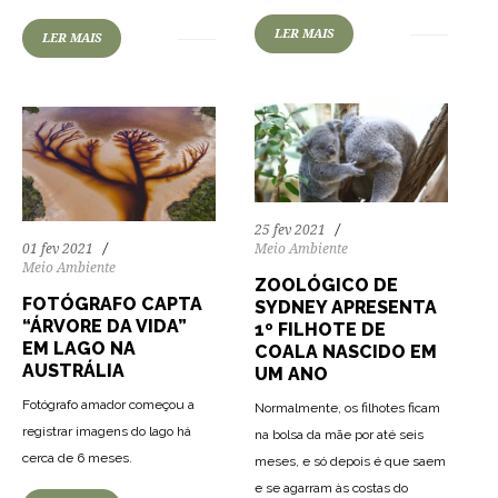
LER MAIS
LER MAIS
25 fev 2021
01 fev 2021
Meio Ambiente
Meio Ambiente
ZOOLÓGICO DE
FOTÓGRAFO CAPTA
SYDNEY APRESENTA
“ÁRVORE DA VIDA”
1º FILHOTE DE
EM LAGO NA
COALA NASCIDO EM
AUSTRÁLIA
UM ANO
Fotógrafo amador começou a
Normalmente, os filhotes ficam
registrar imagens do lago há
na bolsa da mãe por até seis
70
2013
0
cerca de 6 meses.
meses, e só depois é que saem
e se agarram às costas do