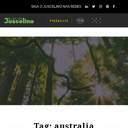
SIGA O JUSCELINO NAS REDES
80
1216
0
73
1328
0
Tag: australia