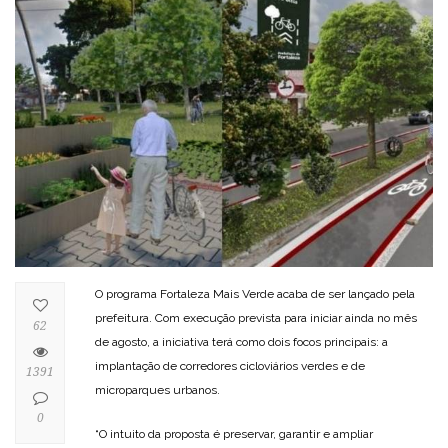
O programa Fortaleza Mais Verde acaba de ser lançado pela
prefeitura. Com execução prevista para iniciar ainda no mês
62
de agosto, a iniciativa terá como dois focos principais: a
implantação de corredores cicloviários verdes e de
1391
microparques urbanos.
0
“O intuito da proposta é preservar, garantir e ampliar