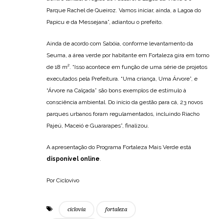
Parque Rachel de Queiroz. Vamos iniciar, ainda, a Lagoa do
Papicu e da Messejana”, adiantou o prefeito.
Ainda de acordo com Sabóia, conforme levantamento da
Seuma, a área verde por habitante em Fortaleza gira em torno
de 18 m². “Isso acontece em função de uma série de projetos
executados pela Prefeitura. “Uma criança, Uma Árvore”, e
“Árvore na Calçada” são bons exemplos de estímulo à
consciência ambiental. Do início da gestão para cá, 23 novos
parques urbanos foram regulamentados, incluindo Riacho
Pajeú, Maceió e Guararapes”, finalizou.
A apresentação do Programa Fortaleza Mais Verde está
disponível online
.
Por Ciclovivo
ciclovia
fortaleza