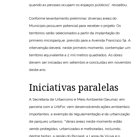
quando as pessoas ocupam os espaços públicos”, ressaltou.
Conforme levantamento preliminar, diversas áreas do
Município possuem potencial para receber o projeto. Os
territórios serão selecionados a partir da implantação do
primeiro microparque, previsto para a Avenida Francisco Sá. A
intervenção deverá, neste primeiro momento, contemplar um
território equivalente a 2 mil metros quadrados. As obras
devem ser iniciadas em setembro e concluídas em novembro
deste ano.
Iniciativas paralelas
A Secretaria de Urbanismo e Meio Ambiente (Seuma), em
parceria com a UrbFor, vem desenvolvendo ações ambientais
importantes, a exemplo da regulamentação e da urbanização
de parques urbanos. “Várias áreas neste momento estão
sendo protegidas, urbanizadas e melhoradas, incluindo,
dentre tantas, a região do Passaré, a Lagoa da Viúva e o