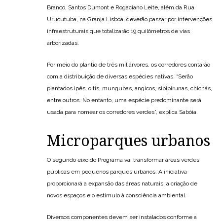
Branco, Santos Dumont e Rogaciano Leite, além da Rua
Urucutuba, na Granja Lisboa, deverão passar por intervenções
infraestruturais que totalizarão 19 quilômetros de vias
arborizadas.
Por meio do plantio de três mil árvores, os corredores contarão
com a distribuição de diversas espécies nativas. “Serão
plantados ipês, oitis, mungubas, angicos, sibipirunas, chichás,
entre outros. No entanto, uma espécie predominante será
usada para nomear os corredores verdes”, explica Sabóia.
Microparques urbanos
O segundo eixo do Programa vai transformar áreas verdes
públicas em pequenos parques urbanos. A iniciativa
proporcionará a expansão das áreas naturais, a criação de
novos espaços e o estímulo à consciência ambiental.
Diversos componentes devem ser instalados conforme a