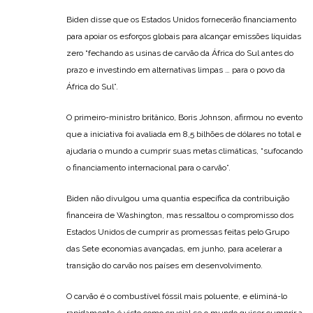
Biden disse que os Estados Unidos fornecerão financiamento
para apoiar os esforços globais para alcançar emissões líquidas
zero “fechando as usinas de carvão da África do Sul antes do
prazo e investindo em alternativas limpas … para o povo da
África do Sul”.
O primeiro-ministro britânico, Boris Johnson, afirmou no evento
que a iniciativa foi avaliada em 8,5 bilhões de dólares no total e
ajudaria o mundo a cumprir suas metas climáticas, “sufocando
o financiamento internacional para o carvão”.
Biden não divulgou uma quantia específica da contribuição
financeira de Washington, mas ressaltou o compromisso dos
Estados Unidos de cumprir as promessas feitas pelo Grupo
das Sete economias avançadas, em junho, para acelerar a
transição do carvão nos países em desenvolvimento.
O carvão é o combustível fóssil mais poluente, e eliminá-lo
rapidamente é visto como crucial se o mundo quiser cumprir a