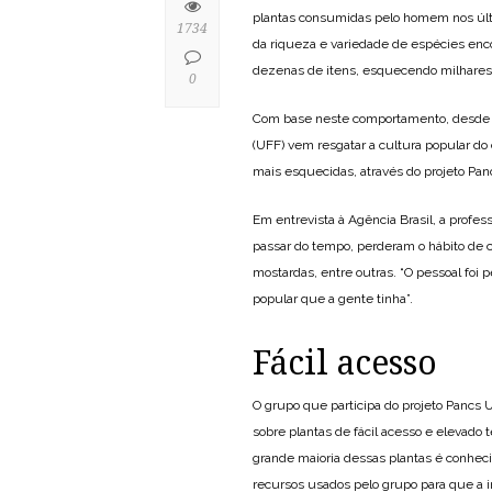
plantas consumidas pelo homem nos últi
1734
da riqueza e variedade de espécies en
dezenas de itens, esquecendo milhares 
0
Com base neste comportamento, desde 2
(UFF) vem resgatar a cultura popular d
mais esquecidas, através do projeto Pan
Em entrevista à Agência Brasil, a profes
passar do tempo, perderam o hábito de 
mostardas, entre outras. “O pessoal foi
popular que a gente tinha”.
Fácil acesso
O grupo que participa do projeto Pancs
sobre plantas de fácil acesso e elevado t
grande maioria dessas plantas é conhecid
recursos usados pelo grupo para que a 