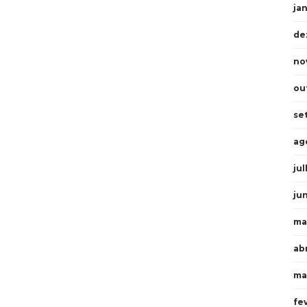
ja
de
no
ou
se
ag
ju
ju
ma
abr
ma
fe