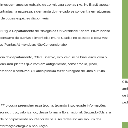
mos cem anos se reduziu de 10 mil para apenas 170. No Brasil, apesar
contradas na natureza, a demanda do mercado se concentra em algumas
de outras espécies disponíveis.
013, o Departamento de Biologia da Universidade Federal Fluminense
o consumo de plantas alimentícias muito usadas no passado e cada vez
cs (Plantas Alimentícias Não Convencionais),
sora do departamento, Odara Boscolo, explica que os brasileiros, com o
consumir plantas que comiam antigamente, como aroeira, picão,
 perdendo o costume. O Pancs procura fazer o resgate de uma cultura
O l
amb
de 
ped
 UFF procura preencher essa lacuna, levando à sociedade informações
eor nutritivo, valorizando, dessa forma, a flora nacional. Segundo Odara, a
a principalmente no interior do país. As redes sociais são um dos
informação chegue à população.