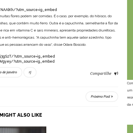
STNAAlKh/?utm_source=ig_embed
uitas flores podem ser comidas. É o caso, por exemplo, do hibisco, do
olhas, que contêm muito ferro. Outra é a capuchinha, semelhante à flor da
 rica em vitamina C e sais minerais, apresenta propriedades diuréticas,
as e anti-hemorrágicas. “A capuchinha tem aquele sabor azedinho, tipo
que as pessoas arrancam do vaso”, disse Odara Boscolo.
Pj3gSzT/?utm_source=ig_embed
RbVgyey/?utm_source=ig_embed
io de janeiro
rj
Compartilhe
Com
um 
Próximo Post
res
da n
MIGHT ALSO LIKE