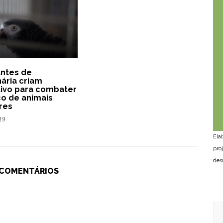
ntes de
nária criam
tivo para combater
ico de animais
tres
19
Ela
pro
des
 COMENTÁRIOS