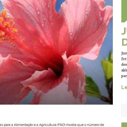
Jus
for
des
alé
par
Le
s para a Alimentação e a Agricultura (FAO) mostra que o número de