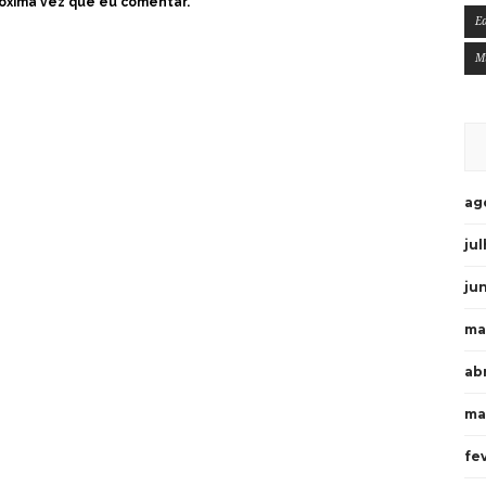
óxima vez que eu comentar.
E
M
ag
ju
ju
ma
ab
ma
fe