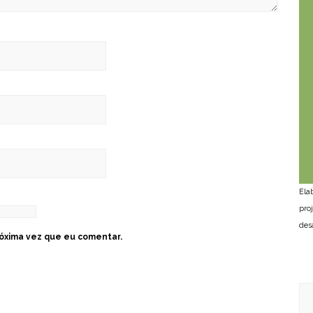
Ela
pro
des
óxima vez que eu comentar.