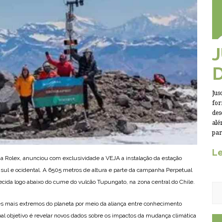
Jus
for
des
alé
par
Le
a Rolex, anunciou com exclusividade a VEJA a instalação da estação
 sul e ocidental. A 6505 metros de altura e parte da campanha Perpetual
lecida logo abaixo do cume do vulcão Tupungato, na zona central do Chile.
tes mais extremos do planeta por meio da aliança entre conhecimento
cipal objetivo é revelar novos dados sobre os impactos da mudança climática