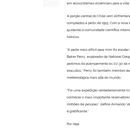
em ecossistemas essenciais para a vida 
A porção central do Chile vem enfrentan
compilados a partir de 1915. Com a nova
ajudando a comunidade científica interna
hídricos.
“A parte mais difícil para mim foi escal
Baker Perry, explorador da National Geog
partimos do acampamento às 02:30 da ma
exaustos.” Perry foi também membro da 
meteorológica mais alta do mundo.
“Foi uma expedição verdadeiramente hist
conhecer o mais importante reservatóri
milhões de pessoas”, define Armando Ve
e gratificante.”
Por Veja