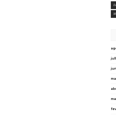
E
M
ag
ju
ju
ma
ab
ma
fe