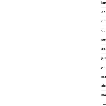
ja
de
no
ou
se
ag
ju
ju
ma
abr
ma
fe