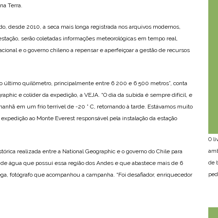
na Terra.
do, desde 2010, a seca mais longa registrada nos arquivos modernos,
 estação, serão coletadas informações meteorológicas em tempo real,
cional e o governo chileno a repensar e aperfeiçoar a gestão de recursos
ar o último quilômetro, principalmente entre 6 200 e 6 500 metros”, conta
raphic e colíder da expedição, a VEJA. “O dia da subida é sempre difícil, e
nhã em um frio terrível de -20 ° C, retornando à tarde. Estávamos muito
expedição ao Monte Everest responsável pela instalação da estação
O l
amb
órica realizada entre a National Geographic e o governo do Chile para
de 
o de água que possui essa região dos Andes e que abastece mais de 6
ped
ga, fotógrafo que acompanhou a campanha. “Foi desafiador, enriquecedor