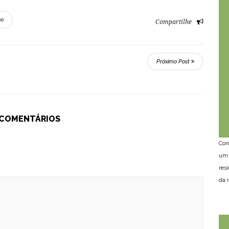
ao
Compartilhe
Próximo Post
 COMENTÁRIOS
Com
um 
res
da n