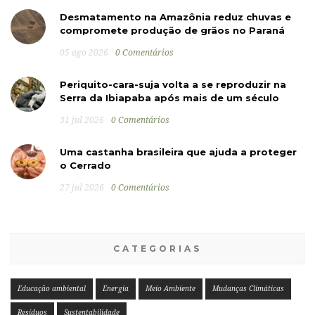
Desmatamento na Amazônia reduz chuvas e
compromete produção de grãos no Paraná
05 ago 2026
0 Comentários
Periquito-cara-suja volta a se reproduzir na
Serra da Ibiapaba após mais de um século
31 jul 2026
0 Comentários
Uma castanha brasileira que ajuda a proteger
o Cerrado
27 jul 2026
0 Comentários
CATEGORIAS
Educação ambiental
Energia
Meio Ambiente
Mudanças Climáticas
Resíduos
Sustentabilidade