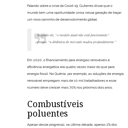
Falando sobre a crise da Covid-19, Guterres disse que o
mundo tem uma oportunidade única nessa geração de traçar
um novo caminho de desenvolvimento global.
Segundo ele, “o modelo atual não está funcionando”
porque “a dinâmica do mercado mudou profundamente.”
Em 2020, o financiamento para energias renováveis e
eficiência energética era quatro vezes maior do que para
energia fóssil. No Quênia, por exemplo, as soluções de energia
renovável empregam mais de 10 mil trabalhadores e esse
número deve crescer mais 70% nos próximos dois anos.
Combustíveis
poluentes
Apesar desse progresso, na última década, apenas 2% dos