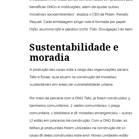
beneficiar ONGs e instituições, além de ajudar outras
iniciativas socioambientais”, explica o CEO da Polen, Renato
Paquet. Cada embalagem longa-vida é formada por papel
(75%), alumínio (5%) e plástico (20%). Foto: Divulgação | do bem
Sustentabilidade e
moradia
A produção das casas está a cargo das organizações sociais,
Teto e Ecolar, que atuam na construção de moradias
sustentáveis em áreas de vulnerabilidade urbana.
Por meio da parceria com a ONG Teto, já foram construídos 3
banheiros comunitários, 2 sedes comunitárias, 1 praça
comunitária, 1 biblioteca e 18 moradias emergenciais – outras
17 estão em processo de construção. Com a ONG Ecolar, as
telhas já produzidas foram utilizadas na construção de 10
casas (8 delas construídas este ano). Novas unidades estão