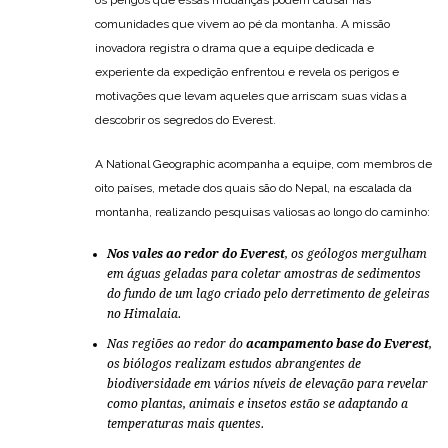
os perigos que essas mudanças podem causar nas
comunidades que vivem ao pé da montanha. A missão
inovadora registra o drama que a equipe dedicada e
experiente da expedição enfrentou e revela os perigos e
motivações que levam aqueles que arriscam suas vidas a
descobrir os segredos do Everest.
A National Geographic acompanha a equipe, com membros de
oito países, metade dos quais são do Nepal, na escalada da
montanha, realizando pesquisas valiosas ao longo do caminho:
Nos vales ao redor do Everest
, os geólogos mergulham
em águas geladas para coletar amostras de sedimentos
do fundo de um lago criado pelo derretimento de geleiras
no Himalaia.
Nas regiões ao redor do
acampamento base do Everest
,
os biólogos realizam estudos abrangentes de
biodiversidade em vários níveis de elevação para revelar
como plantas, animais e insetos estão se adaptando a
temperaturas mais quentes.