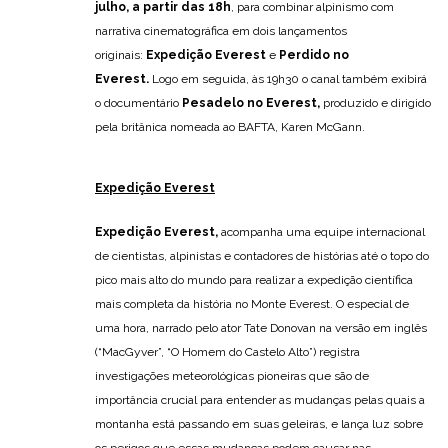
julho, a partir das 18h
, para combinar alpinismo com
narrativa cinematográfica em dois lançamentos
originais:
Expedição Everest
e
Perdido no
Everest.
Logo em seguida, às 19h30 o canal também exibirá
o documentário
Pesadelo no Everest,
produzido e dirigido
pela britânica nomeada ao BAFTA, Karen McGann.
Expedição Everest
Expedição Everest,
acompanha uma equipe internacional
de cientistas, alpinistas e contadores de histórias até o topo do
pico mais alto do mundo para realizar a expedição científica
mais completa da história no Monte Everest. O especial de
uma hora, narrado pelo ator Tate Donovan na versão em inglês
(“MacGyver”, “O Homem do Castelo Alto”) registra
investigações meteorológicas pioneiras que são de
importância crucial para entender as mudanças pelas quais a
montanha está passando em suas geleiras, e lança luz sobre