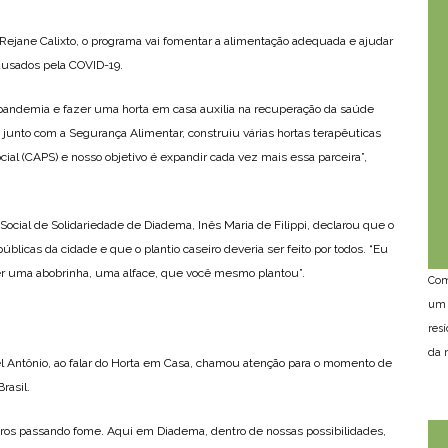
Rejane Calixto, o programa vai fomentar a alimentação adequada e ajudar
causados pela COVID-19.
pandemia e fazer uma horta em casa auxilia na recuperação da saúde
 junto com a Segurança Alimentar, construiu várias hortas terapêuticas
al (CAPS) e nosso objetivo é expandir cada vez mais essa parceira”,
ocial de Solidariedade de Diadema, Inês Maria de Filippi, declarou que o
públicas da cidade e que o plantio caseiro deveria ser feito por todos. “Eu
er uma abobrinha, uma alface, que você mesmo plantou”.
Com
um 
res
da n
el Antônio, ao falar do Horta em Casa, chamou atenção para o momento de
rasil.
eiros passando fome. Aqui em Diadema, dentro de nossas possibilidades,