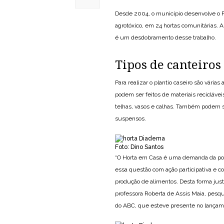
Desde 2004, o município desenvolve o Pr
agrotóxico, em 24 hortas comunitárias. A
é um desdobramento desse trabalho.
Tipos de canteiros
Para realizar o plantio caseiro são vária
podem ser feitos de materiais recicláve
telhas, vasos e calhas. Também podem se
suspensos.
Foto: Dino Santos
“O Horta em Casa é uma demanda da po
essa questão com ação participativa e co
produção de alimentos. Desta forma just
professora Roberta de Assis Maia, pesq
do ABC, que esteve presente no lançam