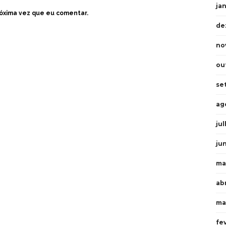
ja
óxima vez que eu comentar.
de
no
ou
se
ag
ju
ju
ma
abr
ma
fe