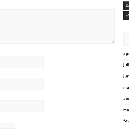
E
M
ag
ju
ju
ma
ab
ma
fe