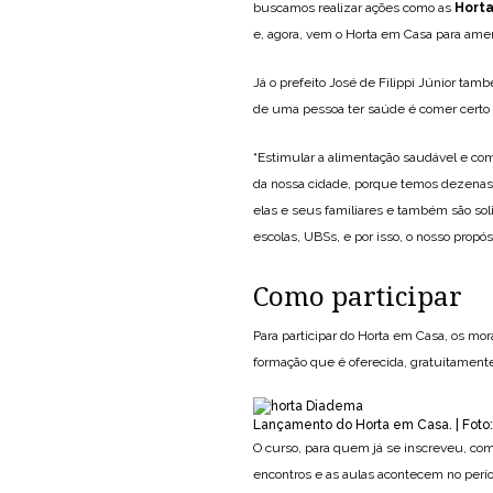
buscamos realizar ações como as
Horta
e, agora, vem o Horta em Casa para amen
Já o prefeito José de Filippi Júnior ta
de uma pessoa ter saúde é comer certo 
“Estimular a alimentação saudável e co
da nossa cidade, porque temos dezenas d
elas e seus familiares e também são s
escolas, UBSs, e por isso, o nosso propós
Como participar
Para participar do Horta em Casa, os mo
formação que é oferecida, gratuitamente
Lançamento do Horta em Casa. | Foto:
O curso, para quem já se inscreveu, co
encontros e as aulas acontecem no perío