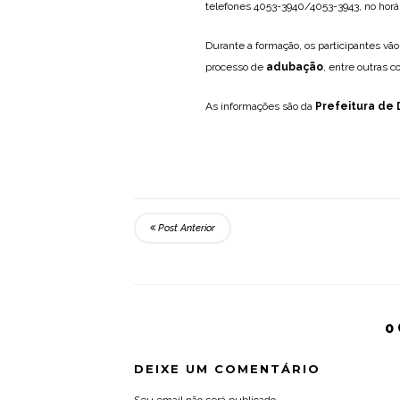
telefones 4053-3940/4053-3943, no horári
Durante a formação, os participantes vã
processo de
adubação
, entre outras co
As informações são da
Prefeitura de
Post Anterior
0
DEIXE UM COMENTÁRIO
Seu email não será publicado.