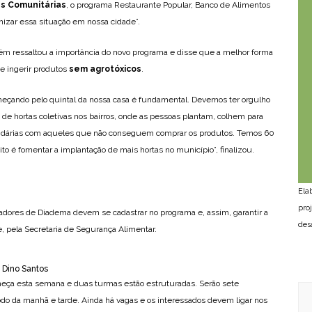
s Comunitárias
, o programa Restaurante Popular, Banco de Alimentos
izar essa situação em nossa cidade”.
mbém ressaltou a importância do novo programa e disse que a melhor forma
e ingerir produtos
sem agrotóxicos
.
meçando pelo quintal da nossa casa é fundamental. Devemos ter orgulho
e hortas coletivas nos bairros, onde as pessoas plantam, colhem para
olidárias com aqueles que não conseguem comprar os produtos. Temos 60
ito é fomentar a implantação de mais hortas no município”, finalizou.
Ela
pro
radores de Diadema devem se cadastrar no programa e, assim, garantir a
des
, pela Secretaria de Segurança Alimentar.
 Dino Santos
meça esta semana e duas turmas estão estruturadas. Serão sete
do da manhã e tarde. Ainda há vagas e os interessados devem ligar nos