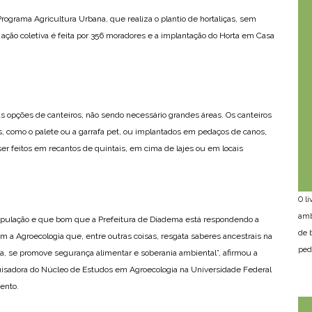
ograma Agricultura Urbana, que realiza o plantio de hortaliças, sem
 ação coletiva é feita por 356 moradores e a implantação do Horta em Casa
s as opções de canteiros, não sendo necessário grandes áreas. Os canteiros
is, como o palete ou a garrafa pet, ou implantados em pedaços de canos,
r feitos em recantos de quintais, em cima de lajes ou em locais
O l
amb
pulação e que bom que a Prefeitura de Diadema está respondendo a
de 
m a Agroecologia que, entre outras coisas, resgata saberes ancestrais na
ped
a, se promove segurança alimentar e soberania ambiental”, afirmou a
uisadora do Núcleo de Estudos em Agroecologia na Universidade Federal
ento.