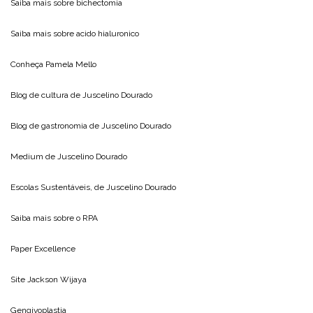
Saiba mais sobre
bichectomia
Saiba mais sobre
acido hialuronico
Conheça
Pamela Mello
Blog de cultura de
Juscelino Dourado
Blog de gastronomia de
Juscelino Dourado
Medium de
Juscelino Dourado
Escolas Sustentáveis, de
Juscelino Dourado
Saiba mais sobre o
RPA
Paper Excellence
Site
Jackson Wijaya
Gengivoplastia