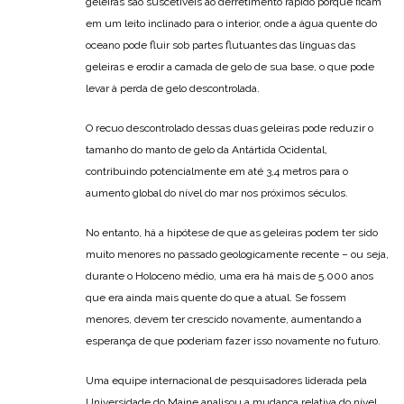
geleiras são suscetíveis ao derretimento rápido porque ficam
em um leito inclinado para o interior, onde a água quente do
oceano pode fluir sob partes flutuantes das línguas das
geleiras e erodir a camada de gelo de sua base, o que pode
levar à perda de gelo descontrolada.
O recuo descontrolado dessas duas geleiras pode reduzir o
tamanho do manto de gelo da Antártida Ocidental,
contribuindo potencialmente em até 3,4 metros para o
aumento global do nível do mar nos próximos séculos.
No entanto, há a hipótese de que as geleiras podem ter sido
muito menores no passado geologicamente recente – ou seja,
durante o Holoceno médio, uma era há mais de 5.000 anos
que era ainda mais quente do que a atual. Se fossem
menores, devem ter crescido novamente, aumentando a
esperança de que poderiam fazer isso novamente no futuro.
Uma equipe internacional de pesquisadores liderada pela
Universidade do Maine analisou a mudança relativa do nível