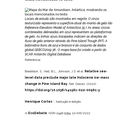
Locais de estudo são mostrados em negrito. O cinza
texturizado representa a superfície atual do manto de gelo (do
Reference Elevation Model of Antarctica 35 ). As áreas cinzas
sombreadas delineadas em azul representam as plataformas
de gelo. As linhas azuis tracejadas indicam as direções do
fluxo de gelo anterior através do Pine Island Trough (PIT). A
batimetria (tons de azul e branco) é do conjunto de dados
global GEBCO2019 36 . O mapa base foi criado a partir do
SCAR Antarctic Digital Database.
Referência:
Braddock, S., Hall, B.L., Johnson, J.S. et al.
Relative sea-
level data preclude major late Holocene ice-mass
change in Pine Island Bay
. Nat. Geosci. (2022).
https://doi.org/10.1038/s41561-022-00961-y
Henrique Cortez
*, tradução e edição.
in
EcoDebate
, ISSN 2446-9394, 10/06/2022