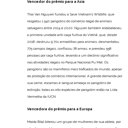
Vencedor do prêmio para a Ásia
Thai Van Nguyen fundou a Save Vietnam’s Wildlife, que
resgatou 1.540 pangolins do comércio ilegal de animais
selvagens entre 2014 e 2020. Nguyen também estabeleceu
a primeira unidade anti-caça furtiva do Vietnã, que, desde
2018, destruiu 9.701 armadilhas para animais, desmantelou
775 campos ilegais, confiscou 78 armas, e prendeu 558
pessoas por caça furtiva, levando a um declínio significativo
nas atividades ilegais no Parque Nacional Pu Mat. Os
pangolins são os mamíferos mais traficados do mundo, apesar
da proibição do comércio internacional. A grande demanda por
sua carne, escamas e sangue ameaça os pangolins de
extinção; todas as oito espécies de pangolim estão na Lista
Vermelha da IUCN.
Vencedora do prêmio para a Europa
Maida Bilal liderou um grupo de mulheres de sua aldeia, por