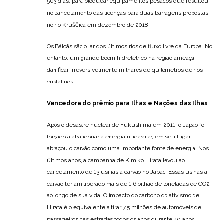
503 dias, para bloquear equipamentos pesados que resultou
no cancelamento das licenças para duas barragens propostas
no rio Kruščica em dezembro de 2018.
Os Bálcãs são o lar dos últimos rios de fluxo livre da Europa. No
entanto, um grande boom hidrelétrico na região ameaça
danificar irreversivelmente milhares de quilômetros de rios
cristalinos.
Vencedora do prêmio para Ilhas e Nações das Ilhas
Após o desastre nuclear de Fukushima em 2011, o Japão foi
forçado a abandonar a energia nuclear e, em seu lugar,
abraçou o carvão como uma importante fonte de energia. Nos
últimos anos, a campanha de Kimiko Hirata levou ao
cancelamento de 13 usinas a carvão no Japão. Essas usinas a
carvão teriam liberado mais de 1,6 bilhão de toneladas de CO2
ao longo de sua vida. O impacto do carbono do ativismo de
Hirata é o equivalente a tirar 7,5 milhões de automóveis de
passageiros das estradas todos os anos durante 40 anos.