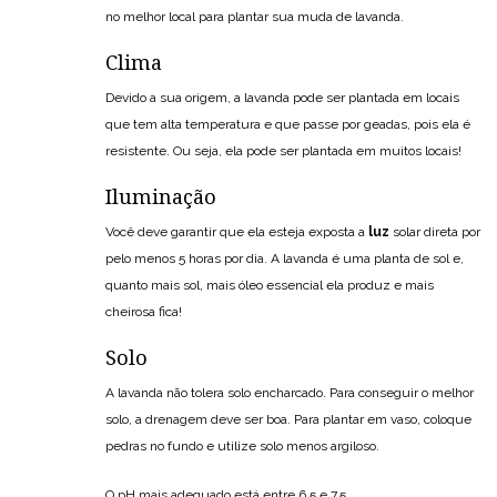
no melhor local para plantar sua muda de lavanda.
Clima
Devido a sua origem, a lavanda pode ser plantada em locais
que tem alta temperatura e que passe por geadas, pois ela é
resistente. Ou seja, ela pode ser plantada em muitos locais!
Iluminação
Você deve garantir que ela esteja exposta a
luz
solar direta por
pelo menos 5 horas por dia. A lavanda é uma planta de sol e,
quanto mais sol, mais óleo essencial ela produz e mais
cheirosa fica!
Solo
A lavanda não tolera solo encharcado. Para conseguir o melhor
solo, a drenagem deve ser boa. Para plantar em vaso, coloque
pedras no fundo e utilize solo menos argiloso.
O pH mais adequado está entre 6,5 e 7,5.