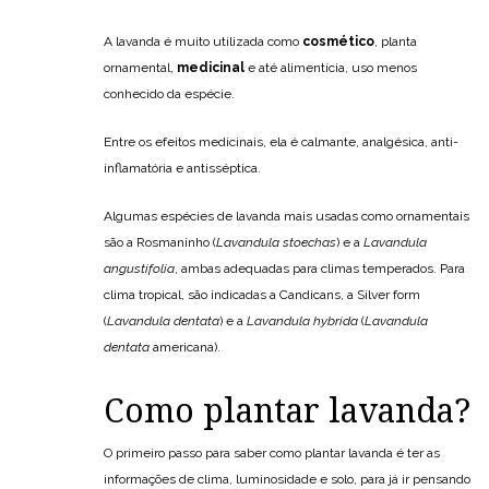
A lavanda é muito utilizada como
cosmético
, planta
ornamental,
medicinal
e até alimentícia, uso menos
conhecido da espécie.
Entre os efeitos medicinais, ela é calmante, analgésica, anti-
inflamatória e antisséptica.
Algumas espécies de lavanda mais usadas como ornamentais
são a Rosmaninho (
Lavandula stoechas
) e a
Lavandula
angustifolia
, ambas adequadas para climas temperados. Para
clima tropical, são indicadas a Candicans, a Silver form
(
Lavandula dentata
) e a
Lavandula hybrida
(
Lavandula
dentata
americana).
Como plantar lavanda?
O primeiro passo para saber como plantar lavanda é ter as
informações de clima, luminosidade e solo, para já ir pensando